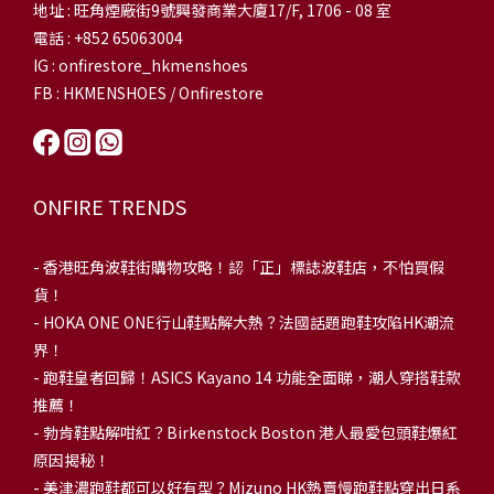
地址 : 旺角煙廠街9號興發商業大廈17/F, 1706 - 08 室
電話 : +852 65063004
IG : onfirestore_hkmenshoes
FB : HKMENSHOES / Onfirestore
ONFIRE TRENDS
-
香港旺角波鞋街購物攻略！認「正」標誌波鞋店，不怕買假
貨！
-
HOKA ONE ONE行山鞋點解大熱？法國話題跑鞋攻陷HK潮流
界！
- 跑鞋皇者回歸！ASICS Kayano 14 功能全面睇，潮人穿搭鞋款
推薦！
-
勃肯鞋點解咁紅？Birkenstock Boston 港人最愛包頭鞋爆紅
原因揭秘！
-
美津濃跑鞋都可以好有型？Mizuno HK熱賣慢跑鞋點穿出日系