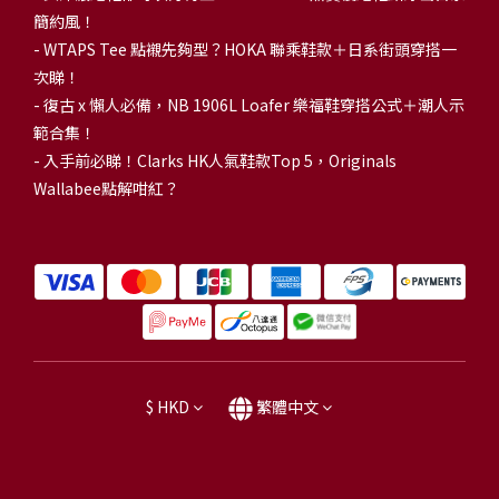
簡約風！
-
WTAPS Tee 點襯先夠型？HOKA 聯乘鞋款＋日系街頭穿搭一
次睇！
-
復古 x 懶人必備，NB 1906L Loafer 樂福鞋穿搭公式＋潮人示
範合集！
-
入手前必睇！Clarks HK人氣鞋款Top 5，Originals
Wallabee點解咁紅？
$
HKD
繁體中文