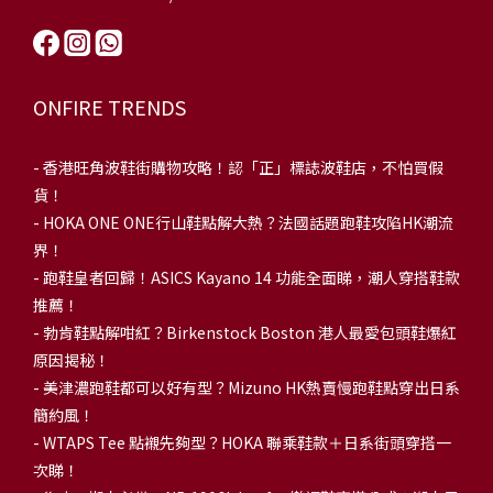
ONFIRE TRENDS
-
香港旺角波鞋街購物攻略！認「正」標誌波鞋店，不怕買假
貨！
-
HOKA ONE ONE行山鞋點解大熱？法國話題跑鞋攻陷HK潮流
界！
- 跑鞋皇者回歸！ASICS Kayano 14 功能全面睇，潮人穿搭鞋款
推薦！
-
勃肯鞋點解咁紅？Birkenstock Boston 港人最愛包頭鞋爆紅
原因揭秘！
-
美津濃跑鞋都可以好有型？Mizuno HK熱賣慢跑鞋點穿出日系
簡約風！
-
WTAPS Tee 點襯先夠型？HOKA 聯乘鞋款＋日系街頭穿搭一
次睇！