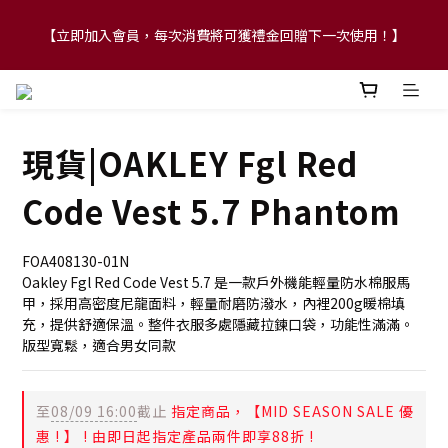
【立即加入會員，每次消費將可獲禮金回贈下一次使用！】
【FLASH SALE 兩件指定現貨產品即享88折】
【FLASH SALE 兩件指定現貨產品即享88折】
現貨|OAKLEY Fgl Red
Code Vest 5.7 Phantom
FOA408130-01N
Oakley Fgl Red Code Vest 5.7 是一款戶外機能輕量防水棉服馬
甲，採用高密度尼龍面料，輕量耐磨防潑水，內裡200g暖棉填
充，提供舒適保溫。整件衣服多處隱藏拉鍊口袋，功能性滿滿。
版型寬鬆，適合男女同款
至
08/09 16:00
截止
指定商品，【MID SEASON SALE 優
惠 ! 】 ! 由即日起指定產品兩件即享88折 !