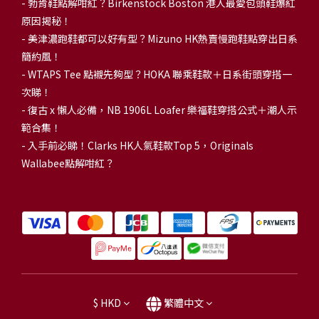
-
勃肯鞋點解咁紅？Birkenstock Boston 港人最愛包頭鞋爆紅
原因揭秘！
-
美津濃跑鞋都可以好有型？Mizuno HK熱賣慢跑鞋點穿出日系
簡約風！
-
WTAPS Tee 點襯先夠型？HOKA 聯乘鞋款＋日系街頭穿搭一
次睇！
-
復古 x 懶人必備，NB 1906L Loafer 樂福鞋穿搭公式＋潮人示
範合集！
-
入手前必睇！Clarks HK人氣鞋款Top 5，Originals
Wallabee點解咁紅？
$
HKD
繁體中文