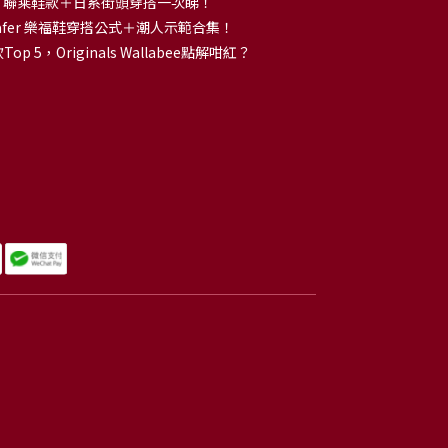
OKA 聯乘鞋款＋日系街頭穿搭一次睇！
 Loafer 樂福鞋穿搭公式＋潮人示範合集！
p 5，Originals Wallabee點解咁紅？