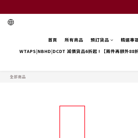
首頁
所有商品
預訂貨品
精選專
WTAPS|NBHD|DCDT 減價貨品6折起 ! 【兩件再額外88
全部商品