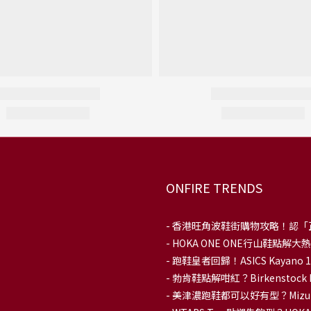
ONFIRE TRENDS
-
香港旺角波鞋街購物攻略！認「
-
HOKA ONE ONE行山鞋點
- 跑鞋皇者回歸！ASICS Kaya
-
勃肯鞋點解咁紅？Birkenstoc
-
美津濃跑鞋都可以好有型？Mizu