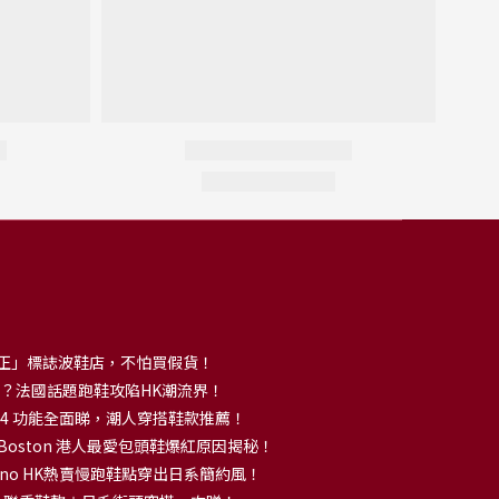
正」標誌波鞋店，不怕買假貨！
解大熱？法國話題跑鞋攻陷HK潮流界！
no 14 功能全面睇，潮人穿搭鞋款推薦！
k Boston 港人最愛包頭鞋爆紅原因揭秘！
no HK熱賣慢跑鞋點穿出日系簡約風！