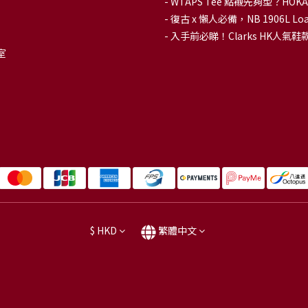
-
WTAPS Tee 點襯先夠型？H
-
復古 x 懶人必備，NB 1906L
-
入手前必睇！Clarks HK人氣鞋款To
室
$
HKD
繁體中文