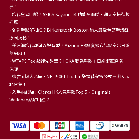
界！
- 跑鞋皇者回歸！ASICS Kayano 14 功能全面睇，潮人穿搭鞋款
推薦！
-
勃肯鞋點解咁紅？Birkenstock Boston 港人最愛包頭鞋爆紅
原因揭秘！
-
美津濃跑鞋都可以好有型？Mizuno HK熱賣慢跑鞋點穿出日系
簡約風！
-
WTAPS Tee 點襯先夠型？HOKA 聯乘鞋款＋日系街頭穿搭一
次睇！
-
復古 x 懶人必備，NB 1906L Loafer 樂福鞋穿搭公式＋潮人示
範合集！
-
入手前必睇！Clarks HK人氣鞋款Top 5，Originals
Wallabee點解咁紅？