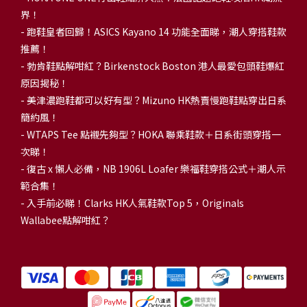
界！
- 跑鞋皇者回歸！ASICS Kayano 14 功能全面睇，潮人穿搭鞋款
推薦！
-
勃肯鞋點解咁紅？Birkenstock Boston 港人最愛包頭鞋爆紅
原因揭秘！
-
美津濃跑鞋都可以好有型？Mizuno HK熱賣慢跑鞋點穿出日系
簡約風！
-
WTAPS Tee 點襯先夠型？HOKA 聯乘鞋款＋日系街頭穿搭一
次睇！
-
復古 x 懶人必備，NB 1906L Loafer 樂福鞋穿搭公式＋潮人示
範合集！
-
入手前必睇！Clarks HK人氣鞋款Top 5，Originals
Wallabee點解咁紅？