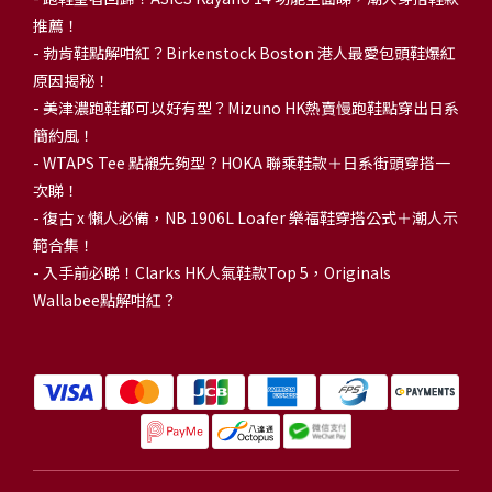
推薦！
-
勃肯鞋點解咁紅？Birkenstock Boston 港人最愛包頭鞋爆紅
原因揭秘！
-
美津濃跑鞋都可以好有型？Mizuno HK熱賣慢跑鞋點穿出日系
簡約風！
-
WTAPS Tee 點襯先夠型？HOKA 聯乘鞋款＋日系街頭穿搭一
次睇！
-
復古 x 懶人必備，NB 1906L Loafer 樂福鞋穿搭公式＋潮人示
範合集！
-
入手前必睇！Clarks HK人氣鞋款Top 5，Originals
Wallabee點解咁紅？