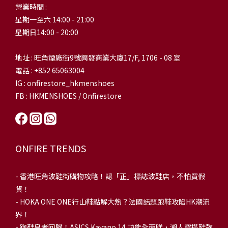
營業時間 :
星期一至六 14:00 - 21:00
星期日14:00 - 20:00
地址 : 旺角煙廠街9號興發商業大廈17/F, 1706 - 08 室
電話 : +852 65063004
IG : onfirestore_hkmenshoes
FB : HKMENSHOES / Onfirestore
ONFIRE TRENDS
-
香港旺角波鞋街購物攻略！認「正」標誌波鞋店，不怕買假
貨！
-
HOKA ONE ONE行山鞋點解大熱？法國話題跑鞋攻陷HK潮流
界！
- 跑鞋皇者回歸！ASICS Kayano 14 功能全面睇，潮人穿搭鞋款