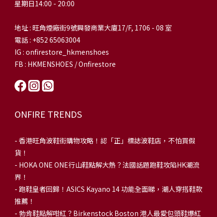
星期日14:00 - 20:00
地址 : 旺角煙廠街9號興發商業大廈17/F, 1706 - 08 室
電話 : +852 65063004
IG : onfirestore_hkmenshoes
FB : HKMENSHOES / Onfirestore
ONFIRE TRENDS
-
香港旺角波鞋街購物攻略！認「正」標誌波鞋店，不怕買假
貨！
-
HOKA ONE ONE行山鞋點解大熱？法國話題跑鞋攻陷HK潮流
界！
- 跑鞋皇者回歸！ASICS Kayano 14 功能全面睇，潮人穿搭鞋款
推薦！
-
勃肯鞋點解咁紅？Birkenstock Boston 港人最愛包頭鞋爆紅