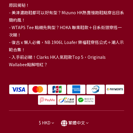
原因揭秘！
-
美津濃跑鞋都可以好有型？Mizuno HK熱賣慢跑鞋點穿出日系
簡約風！
-
WTAPS Tee 點襯先夠型？HOKA 聯乘鞋款＋日系街頭穿搭一
次睇！
-
復古 x 懶人必備，NB 1906L Loafer 樂福鞋穿搭公式＋潮人示
範合集！
-
入手前必睇！Clarks HK人氣鞋款Top 5，Originals
Wallabee點解咁紅？
$
HKD
繁體中文