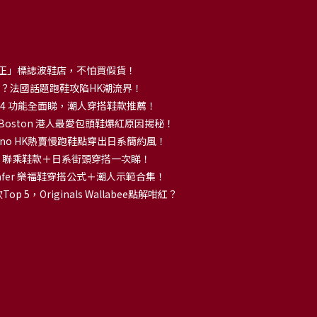
正」標誌波鞋店，不怕買假貨！
解大熱？法國話題跑鞋攻陷HK潮流界！
no 14 功能全面睇，潮人穿搭鞋款推薦！
k Boston 港人最愛包頭鞋爆紅原因揭秘！
no HK熱賣慢跑鞋點穿出日系簡約風！
OKA 聯乘鞋款＋日系街頭穿搭一次睇！
 Loafer 樂福鞋穿搭公式＋潮人示範合集！
p 5，Originals Wallabee點解咁紅？