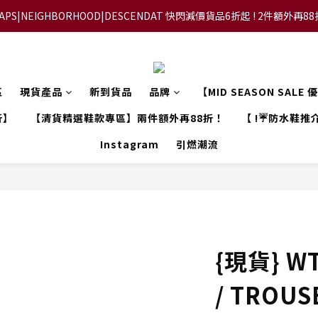
APS|NEIGHBORHOOD|DESCENDAT 快閃減價貨品6折起 ! 2件額外再8
【FLASH SALE 兩件指定現貨產品即享88折】
【立即加入會員，每次消費將可獲禮金回贈下一次使用！】
【FLASH SALE 兩件指定現貨產品即享88折】
區
現貨產品
新到貨品
品牌
【MID SEASON SALE
折】
【清貨精選鞋款專區】兩件額外再88折！
【 !☔防水鞋推介
Instagram
引燃潮流
{現貨} WT
/ TROUS