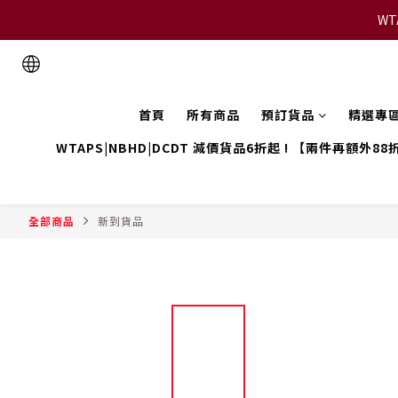
WT
首頁
所有商品
預訂貨品
精選專
WTAPS|NBHD|DCDT 減價貨品6折起 ! 【兩件再額外88
全部商品
新到貨品