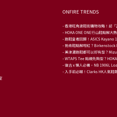
ONFIRE TRENDS
-
香港旺角波鞋街購物攻略！認「
-
HOKA ONE ONE行山鞋點
- 跑鞋皇者回歸！ASICS Kaya
-
勃肯鞋點解咁紅？Birkenstoc
-
美津濃跑鞋都可以好有型？Mizu
-
WTAPS Tee 點襯先夠型？H
-
復古 x 懶人必備，NB 1906L
-
入手前必睇！Clarks HK人氣鞋款To
室