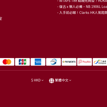
-
WTAPS Tee 點襯先夠型？H
-
復古 x 懶人必備，NB 1906L
-
入手前必睇！Clarks HK人氣鞋款To
室
$
HKD
繁體中文