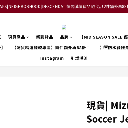
APS|NEIGHBORHOOD|DESCENDAT 快閃減價貨品6折起 ! 2件額外再8
【FLASH SALE 兩件指定現貨產品即享88折】
【立即加入會員，每次消費將可獲禮金回贈下一次使用！】
【FLASH SALE 兩件指定現貨產品即享88折】
區
現貨產品
新到貨品
品牌
【MID SEASON SALE
折】
【清貨精選鞋款專區】兩件額外再88折！
【 !☔防水鞋推介
Instagram
引燃潮流
現貨| Mizu
Soccer J