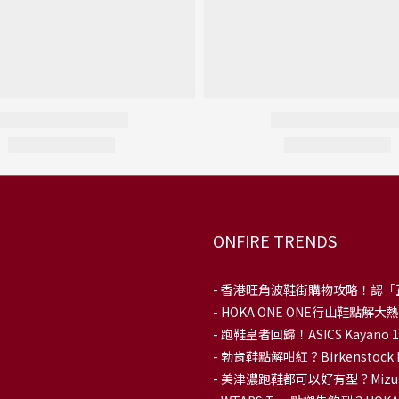
ONFIRE TRENDS
-
香港旺角波鞋街購物攻略！認「
-
HOKA ONE ONE行山鞋點
- 跑鞋皇者回歸！ASICS Kaya
-
勃肯鞋點解咁紅？Birkenstoc
-
美津濃跑鞋都可以好有型？Mizu