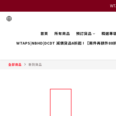
WT
首頁
所有商品
預訂貨品
精選專
WTAPS|NBHD|DCDT 減價貨品6折起 ! 【兩件再額外88
全部商品
新到貨品