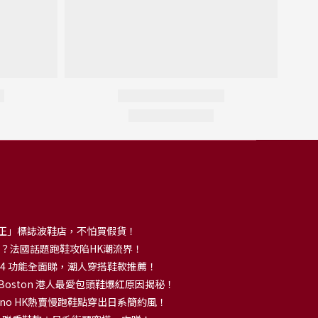
正」標誌波鞋店，不怕買假貨！
解大熱？法國話題跑鞋攻陷HK潮流界！
no 14 功能全面睇，潮人穿搭鞋款推薦！
k Boston 港人最愛包頭鞋爆紅原因揭秘！
no HK熱賣慢跑鞋點穿出日系簡約風！