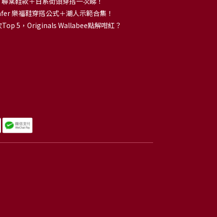
OKA 聯乘鞋款＋日系街頭穿搭一次睇！
 Loafer 樂福鞋穿搭公式＋潮人示範合集！
p 5，Originals Wallabee點解咁紅？