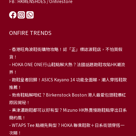
FB : HKMENSHOES / Onfirestore
ONFIRE TRENDS
-
香港旺角波鞋街購物攻略！認「正」標誌波鞋店，不怕買假
貨！
-
HOKA ONE ONE行山鞋點解大熱？法國話題跑鞋攻陷HK潮流
界！
- 跑鞋皇者回歸！ASICS Kayano 14 功能全面睇，潮人穿搭鞋款
推薦！
-
勃肯鞋點解咁紅？Birkenstock Boston 港人最愛包頭鞋爆紅
原因揭秘！
-
美津濃跑鞋都可以好有型？Mizuno HK熱賣慢跑鞋點穿出日系
簡約風！
-
WTAPS Tee 點襯先夠型？HOKA 聯乘鞋款＋日系街頭穿搭一
次睇！