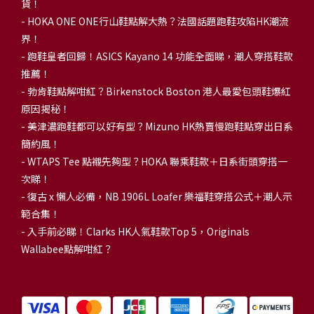
貨！
-
HOKA ONE ONE行山鞋點解大熱？法國話題跑鞋攻陷HK潮流
界！
- 跑鞋皇者回歸！ASICS Kayano 14 功能全面睇，潮人穿搭鞋款
推薦！
-
勃肯鞋點解咁紅？Birkenstock Boston 港人最愛包頭鞋爆紅
原因揭秘！
-
美津濃跑鞋都可以好有型？Mizuno HK熱賣慢跑鞋點穿出日系
簡約風！
-
WTAPS Tee 點襯先夠型？HOKA 聯乘鞋款＋日系街頭穿搭一
次睇！
-
復古 x 懶人必備，NB 1906L Loafer 樂福鞋穿搭公式＋潮人示
範合集！
-
入手前必睇！Clarks HK人氣鞋款Top 5，Originals
Wallabee點解咁紅？