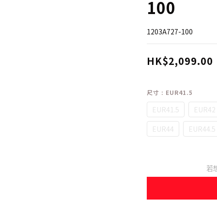
100
1203A727-100
HK$2,099.00
尺寸
: EUR41.5
EUR41.5
EUR42
EUR44
EUR44.5
若