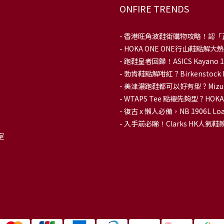
ONFIRE TRENDS
-
香港旺角波鞋街購物攻略！認「
-
HOKA ONE ONE行山鞋點
- 跑鞋皇者回歸！ASICS Kaya
-
勃肯鞋點解咁紅？Birkenstoc
-
美津濃跑鞋都可以好有型？Mizu
-
WTAPS Tee 點襯先夠型？H
-
復古 x 懶人必備，NB 1906L
-
入手前必睇！Clarks HK人氣鞋款To
室