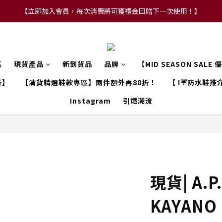
【立即加入會員，每次消費將可獲禮金回贈下一次使用！】
【FLASH SALE 兩件指定現貨產品即享88折】
【FLASH SALE 兩件指定現貨產品即享88折】
區
現貨產品
新到貨品
品牌
【MID SEASON SALE
折】
【清貨精選鞋款專區】兩件額外再88折！
【 !☔防水鞋推介
Instagram
引燃潮流
現貨| A.P.
KAYANO 