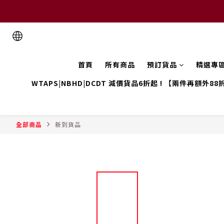
首頁
所有商品
預訂貨品
精選專
WTAPS|NBHD|DCDT 減價貨品6折起 ! 【兩件再額外88
全部商品
新到貨品