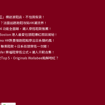
正」標誌波鞋店，不怕買假貨！
解大熱？法國話題跑鞋攻陷HK潮流界！
no 14 功能全面睇，潮人穿搭鞋款推薦！
k Boston 港人最愛包頭鞋爆紅原因揭秘！
no HK熱賣慢跑鞋點穿出日系簡約風！
OKA 聯乘鞋款＋日系街頭穿搭一次睇！
 Loafer 樂福鞋穿搭公式＋潮人示範合集！
p 5，Originals Wallabee點解咁紅？