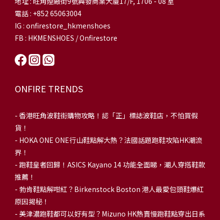
地址 : 旺角煙廠街9號興發商業大廈17/F, 1706 - 08 室
電話 : +852 65063004
IG : onfirestore_hkmenshoes
FB : HKMENSHOES / Onfirestore
ONFIRE TRENDS
-
香港旺角波鞋街購物攻略！認「正」標誌波鞋店，不怕買假
貨！
-
HOKA ONE ONE行山鞋點解大熱？法國話題跑鞋攻陷HK潮流
界！
- 跑鞋皇者回歸！ASICS Kayano 14 功能全面睇，潮人穿搭鞋款
推薦！
-
勃肯鞋點解咁紅？Birkenstock Boston 港人最愛包頭鞋爆紅
原因揭秘！
-
美津濃跑鞋都可以好有型？Mizuno HK熱賣慢跑鞋點穿出日系