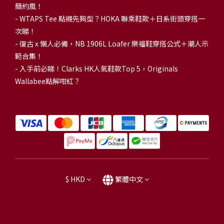
簡約風！
-
WTAPS Tee 點襯先夠型？HOKA 聯乘鞋款＋日系街頭穿搭一
次睇！
-
復古 x 懶人必備，NB 1906L Loafer 樂福鞋穿搭公式＋潮人示
範合集！
-
入手前必睇！Clarks HK人氣鞋款Top 5，Originals
Wallabee點解咁紅？
$
HKD
繁體中文