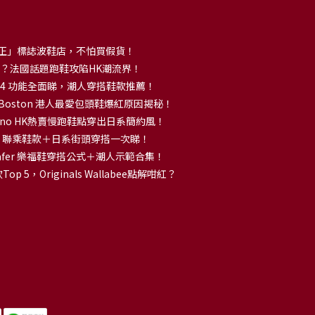
正」標誌波鞋店，不怕買假貨！
解大熱？法國話題跑鞋攻陷HK潮流界！
no 14 功能全面睇，潮人穿搭鞋款推薦！
k Boston 港人最愛包頭鞋爆紅原因揭秘！
no HK熱賣慢跑鞋點穿出日系簡約風！
OKA 聯乘鞋款＋日系街頭穿搭一次睇！
 Loafer 樂福鞋穿搭公式＋潮人示範合集！
p 5，Originals Wallabee點解咁紅？