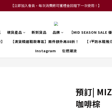
【立即加入會員，每次消費將可獲禮金回贈下一次使用！】
【FLASH SALE 兩件指定現貨產品即享88折】
【FLASH SALE 兩件指定現貨產品即享88折】
區
現貨產品
新到貨品
品牌
【MID SEASON SALE
折】
【清貨精選鞋款專區】兩件額外再88折！
【 !☔防水鞋推介
Instagram
引燃潮流
預訂| MIZ
咖啡棕