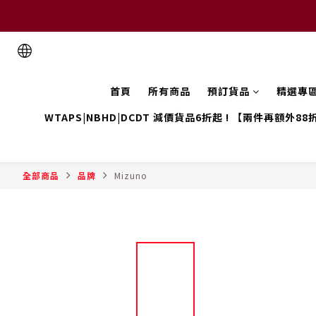
首頁
所有商品
預訂貨品
精選專
WTAPS|NBHD|DCDT 減價貨品6折起 ! 【兩件再額外88
全部商品
品牌
Mizuno