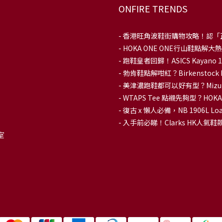
ONFIRE TRENDS
-
香港旺角波鞋街購物攻略！認「
-
HOKA ONE ONE行山鞋點
- 跑鞋皇者回歸！ASICS Kaya
-
勃肯鞋點解咁紅？Birkenstoc
-
美津濃跑鞋都可以好有型？Mizu
-
WTAPS Tee 點襯先夠型？H
-
復古 x 懶人必備，NB 1906L
-
入手前必睇！Clarks HK人氣鞋款To
室