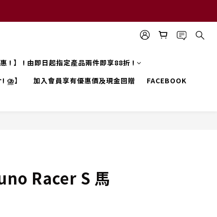
 優惠 ! 】 ! 由即日起指定產品兩件即享88折 !
! ⛈️】
加入會員享有優惠價及現金回贈
FACEBOOK
uno Racer S 馬