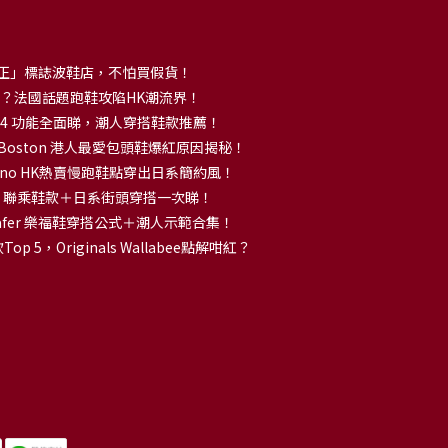
正」標誌波鞋店，不怕買假貨！
解大熱？法國話題跑鞋攻陷HK潮流界！
no 14 功能全面睇，潮人穿搭鞋款推薦！
k Boston 港人最愛包頭鞋爆紅原因揭秘！
no HK熱賣慢跑鞋點穿出日系簡約風！
OKA 聯乘鞋款＋日系街頭穿搭一次睇！
 Loafer 樂福鞋穿搭公式＋潮人示範合集！
p 5，Originals Wallabee點解咁紅？