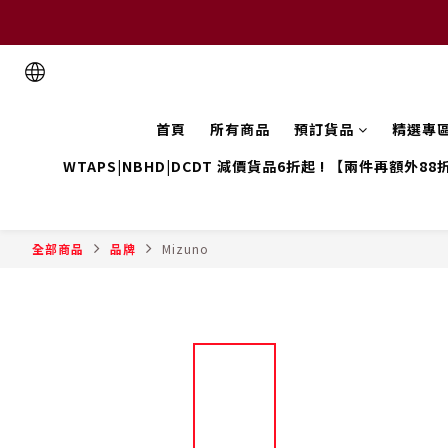
首頁
所有商品
預訂貨品
精選專
WTAPS|NBHD|DCDT 減價貨品6折起 ! 【兩件再額外88
全部商品
品牌
Mizuno