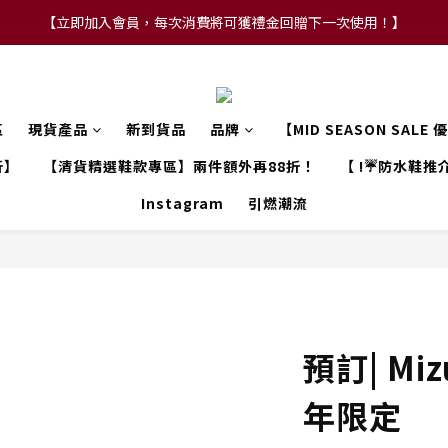
【立即加入會員，每次消費將可獲禮金回贈下一次使用！】
【FLASH SALE 兩件指定現貨產品即享88折】
【FLASH SALE 兩件指定現貨產品即享88折】
區
現貨產品
新到貨品
品牌
【MID SEASON SALE
折】
【清貨精選鞋款專區】兩件額外再88折！
【 !☔防水鞋推介
Instagram
引燃潮流
預訂| Miz
年限定