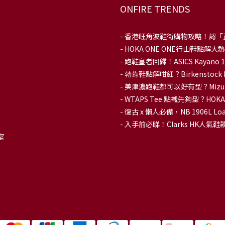
ONFIRE TRENDS
-
香港旺角波鞋街購物攻略！認「
-
HOKA ONE ONE行山鞋點
- 跑鞋皇者回歸！ASICS Kaya
-
勃肯鞋點解咁紅？Birkenstoc
-
美津濃跑鞋都可以好有型？Mizu
-
WTAPS Tee 點襯先夠型？H
-
復古 x 懶人必備，NB 1906L
-
入手前必睇！Clarks HK人氣鞋款To
室