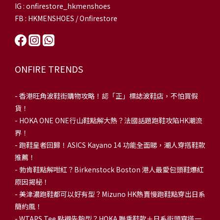
IG : onfirestore_hkmenshoes
FB : HKMENSHOES / Onfirestore
ONFIRE TRENDS
-
香港旺角波鞋街購物攻略！認「正」標誌波鞋店，不怕買假
貨！
-
HOKA ONE ONE行山鞋點解大熱？法國話題跑鞋攻陷HK潮流
界！
- 跑鞋皇者回歸！ASICS Kayano 14 功能全面睇，潮人穿搭鞋款
推薦！
-
勃肯鞋點解咁紅？Birkenstock Boston 港人最愛包頭鞋爆紅
原因揭秘！
-
美津濃跑鞋都可以好有型？Mizuno HK熱賣慢跑鞋點穿出日系
簡約風！
-
WTAPS Tee 點襯先夠型？HOKA 聯乘鞋款＋日系街頭穿搭一