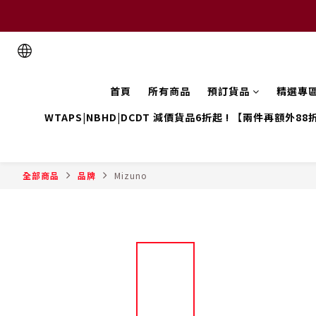
首頁
所有商品
預訂貨品
精選專
WTAPS|NBHD|DCDT 減價貨品6折起 ! 【兩件再額外88
全部商品
品牌
Mizuno