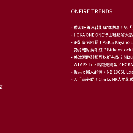
ONFIRE TRENDS
-
香港旺角波鞋街購物攻略！認「
-
HOKA ONE ONE行山鞋點
- 跑鞋皇者回歸！ASICS Kaya
-
勃肯鞋點解咁紅？Birkenstoc
-
美津濃跑鞋都可以好有型？Mizu
-
WTAPS Tee 點襯先夠型？H
-
復古 x 懶人必備，NB 1906L
-
入手前必睇！Clarks HK人氣鞋款To
室