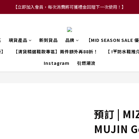
【立即加入會員，每次消費將可獲禮金回贈下一次使用！】
【FLASH SALE 兩件指定現貨產品即享88折】
【FLASH SALE 兩件指定現貨產品即享88折】
區
現貨產品
新到貨品
品牌
【MID SEASON SALE
折】
【清貨精選鞋款專區】兩件額外再88折！
【 !☔防水鞋推介
Instagram
引燃潮流
預訂 | MI
MUJIN G