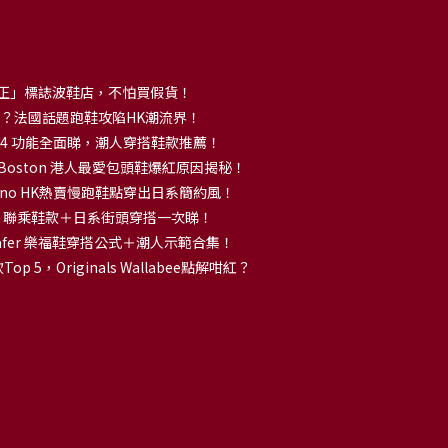
正」標誌波鞋店，不怕買假貨！
解大熱？法國話題跑鞋攻陷HK潮流界！
no 14 功能全面睇，潮人穿搭鞋款推薦！
k Boston 港人最愛包頭鞋爆紅原因揭秘！
no HK熱賣慢跑鞋點穿出日系簡約風！
OKA 聯乘鞋款＋日系街頭穿搭一次睇！
 Loafer 樂福鞋穿搭公式＋潮人示範合集！
p 5，Originals Wallabee點解咁紅？