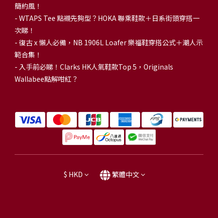
簡約風！
-
WTAPS Tee 點襯先夠型？HOKA 聯乘鞋款＋日系街頭穿搭一
次睇！
-
復古 x 懶人必備，NB 1906L Loafer 樂福鞋穿搭公式＋潮人示
範合集！
-
入手前必睇！Clarks HK人氣鞋款Top 5，Originals
Wallabee點解咁紅？
$
HKD
繁體中文