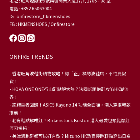
地址 : 旺角煙廠街9號興發商業大廈17/F, 1706 - 08 室
電話 : +852 65063004
IG : onfirestore_hkmenshoes
FB : HKMENSHOES / Onfirestore
ONFIRE TRENDS
-
香港旺角波鞋街購物攻略！認「正」標誌波鞋店，不怕買假
貨！
-
HOKA ONE ONE行山鞋點解大熱？法國話題跑鞋攻陷HK潮流
界！
- 跑鞋皇者回歸！ASICS Kayano 14 功能全面睇，潮人穿搭鞋款
推薦！
-
勃肯鞋點解咁紅？Birkenstock Boston 港人最愛包頭鞋爆紅
原因揭秘！
-
美津濃跑鞋都可以好有型？Mizuno HK熱賣慢跑鞋點穿出日系