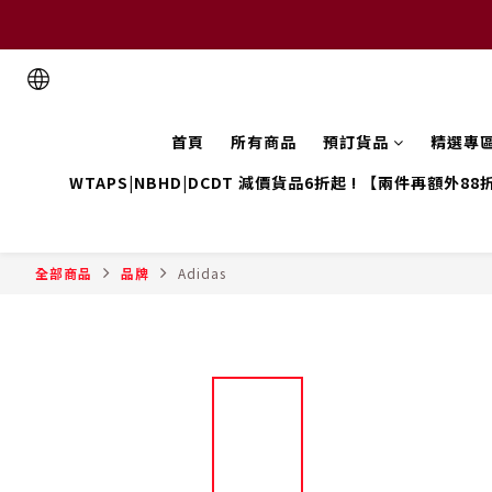
首頁
所有商品
預訂貨品
精選專
WTAPS|NBHD|DCDT 減價貨品6折起 ! 【兩件再額外88
全部商品
品牌
Adidas