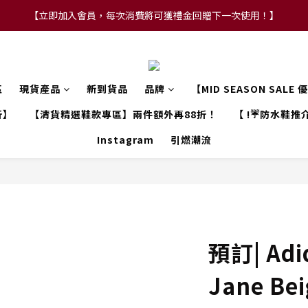
【立即加入會員，每次消費將可獲禮金回贈下一次使用！】
【FLASH SALE 兩件指定現貨產品即享88折】
【FLASH SALE 兩件指定現貨產品即享88折】
區
現貨產品
新到貨品
品牌
【MID SEASON SALE
折】
【清貨精選鞋款專區】兩件額外再88折！
【 !☔防水鞋推介
Instagram
引燃潮流
預訂| Adi
Jane Beig