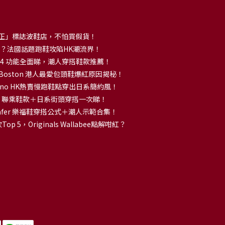
正」標誌波鞋店，不怕買假貨！
解大熱？法國話題跑鞋攻陷HK潮流界！
no 14 功能全面睇，潮人穿搭鞋款推薦！
k Boston 港人最愛包頭鞋爆紅原因揭秘！
no HK熱賣慢跑鞋點穿出日系簡約風！
OKA 聯乘鞋款＋日系街頭穿搭一次睇！
 Loafer 樂福鞋穿搭公式＋潮人示範合集！
p 5，Originals Wallabee點解咁紅？