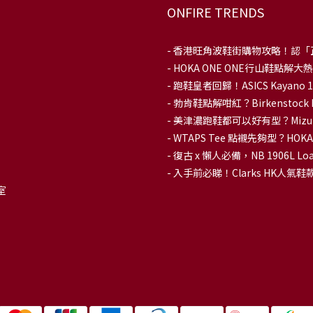
ONFIRE TRENDS
-
香港旺角波鞋街購物攻略！認「
-
HOKA ONE ONE行山鞋點
- 跑鞋皇者回歸！ASICS Kaya
-
勃肯鞋點解咁紅？Birkenstoc
-
美津濃跑鞋都可以好有型？Mizu
-
WTAPS Tee 點襯先夠型？H
-
復古 x 懶人必備，NB 1906L
-
入手前必睇！Clarks HK人氣鞋款To
室