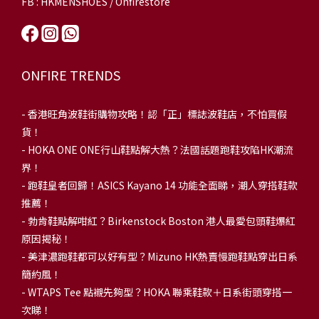
FB : HKMENSHOES / Onfirestore
ONFIRE TRENDS
-
香港旺角波鞋街購物攻略！認「正」標誌波鞋店，不怕買假
貨！
-
HOKA ONE ONE行山鞋點解大熱？法國話題跑鞋攻陷HK潮流
界！
- 跑鞋皇者回歸！ASICS Kayano 14 功能全面睇，潮人穿搭鞋款
推薦！
-
勃肯鞋點解咁紅？Birkenstock Boston 港人最愛包頭鞋爆紅
原因揭秘！
-
美津濃跑鞋都可以好有型？Mizuno HK熱賣慢跑鞋點穿出日系
簡約風！
-
WTAPS Tee 點襯先夠型？HOKA 聯乘鞋款＋日系街頭穿搭一
次睇！