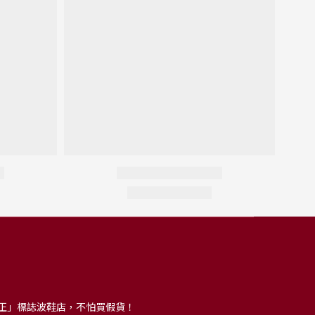
正」標誌波鞋店，不怕買假貨！