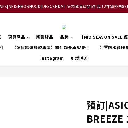
APS|NEIGHBORHOOD|DESCENDAT 快閃減價貨品6折起 ! 2件額外再8
【FLASH SALE 兩件指定現貨產品即享88折】
【立即加入會員，每次消費將可獲禮金回贈下一次使用！】
【FLASH SALE 兩件指定現貨產品即享88折】
區
現貨產品
新到貨品
品牌
【MID SEASON SALE
折】
【清貨精選鞋款專區】兩件額外再88折！
【 !☔防水鞋推介
Instagram
引燃潮流
預訂|ASIC
BREEZE 