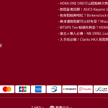
-
HOKA ONE ONE行山鞋點
- 跑鞋皇者回歸！ASICS Kaya
-
勃肯鞋點解咁紅？Birkenstoc
-
美津濃跑鞋都可以好有型？Mizu
-
WTAPS Tee 點襯先夠型？H
-
復古 x 懶人必備，NB 1906L
-
入手前必睇！Clarks HK人氣鞋款To
室
$
HKD
繁體中文