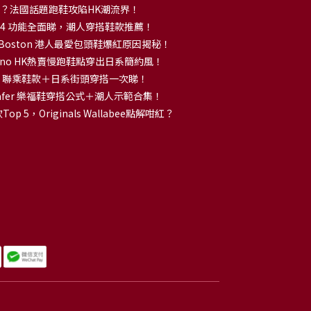
解大熱？法國話題跑鞋攻陷HK潮流界！
no 14 功能全面睇，潮人穿搭鞋款推薦！
k Boston 港人最愛包頭鞋爆紅原因揭秘！
no HK熱賣慢跑鞋點穿出日系簡約風！
OKA 聯乘鞋款＋日系街頭穿搭一次睇！
 Loafer 樂福鞋穿搭公式＋潮人示範合集！
p 5，Originals Wallabee點解咁紅？