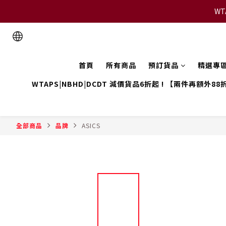
WT
首頁
所有商品
預訂貨品
精選專
WTAPS|NBHD|DCDT 減價貨品6折起 ! 【兩件再額外88
全部商品
品牌
ASICS