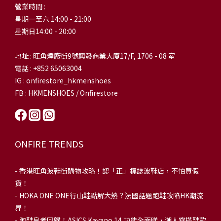
營業時間 :
星期一至六 14:00 - 21:00
星期日14:00 - 20:00
地址 : 旺角煙廠街9號興發商業大廈17/F, 1706 - 08 室
電話 : +852 65063004
IG : onfirestore_hkmenshoes
FB : HKMENSHOES / Onfirestore
ONFIRE TRENDS
-
香港旺角波鞋街購物攻略！認「正」標誌波鞋店，不怕買假
貨！
-
HOKA ONE ONE行山鞋點解大熱？法國話題跑鞋攻陷HK潮流
界！
- 跑鞋皇者回歸！ASICS Kayano 14 功能全面睇，潮人穿搭鞋款