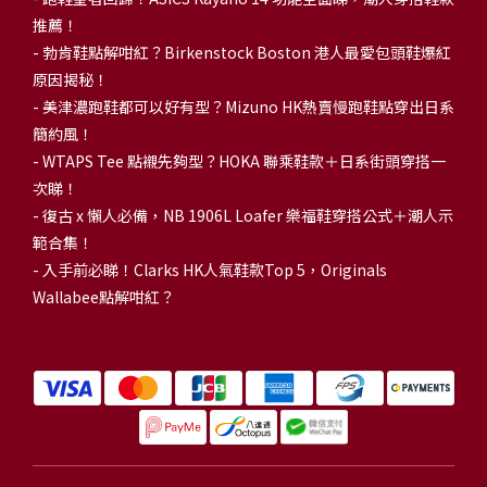
推薦！
-
勃肯鞋點解咁紅？Birkenstock Boston 港人最愛包頭鞋爆紅
原因揭秘！
-
美津濃跑鞋都可以好有型？Mizuno HK熱賣慢跑鞋點穿出日系
簡約風！
-
WTAPS Tee 點襯先夠型？HOKA 聯乘鞋款＋日系街頭穿搭一
次睇！
-
復古 x 懶人必備，NB 1906L Loafer 樂福鞋穿搭公式＋潮人示
範合集！
-
入手前必睇！Clarks HK人氣鞋款Top 5，Originals
Wallabee點解咁紅？