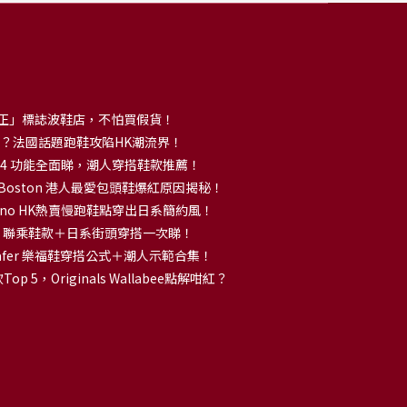
正」標誌波鞋店，不怕買假貨！
解大熱？法國話題跑鞋攻陷HK潮流界！
no 14 功能全面睇，潮人穿搭鞋款推薦！
k Boston 港人最愛包頭鞋爆紅原因揭秘！
no HK熱賣慢跑鞋點穿出日系簡約風！
OKA 聯乘鞋款＋日系街頭穿搭一次睇！
 Loafer 樂福鞋穿搭公式＋潮人示範合集！
p 5，Originals Wallabee點解咁紅？