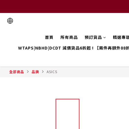
首頁
所有商品
預訂貨品
精選專
WTAPS|NBHD|DCDT 減價貨品6折起 ! 【兩件再額外88
全部商品
品牌
ASICS