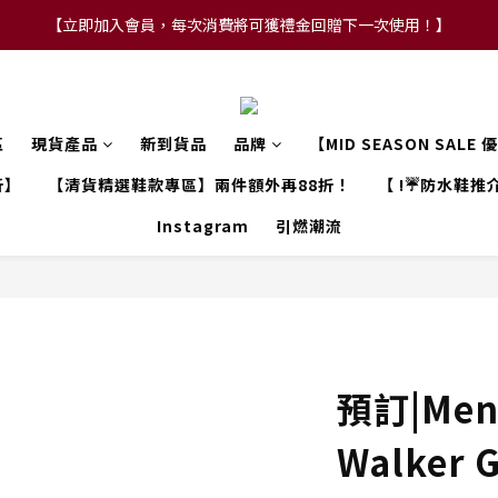
【立即加入會員，每次消費將可獲禮金回贈下一次使用！】
【FLASH SALE 兩件指定現貨產品即享88折】
【FLASH SALE 兩件指定現貨產品即享88折】
區
現貨產品
新到貨品
品牌
【MID SEASON SALE
折】
【清貨精選鞋款專區】兩件額外再88折！
【 !☔防水鞋推介
Instagram
引燃潮流
預訂|Men'
Walker 