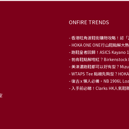
ONFIRE TRENDS
-
香港旺角波鞋街購物攻略！認「
-
HOKA ONE ONE行山鞋點
- 跑鞋皇者回歸！ASICS Kaya
-
勃肯鞋點解咁紅？Birkenstoc
-
美津濃跑鞋都可以好有型？Mizu
-
WTAPS Tee 點襯先夠型？H
-
復古 x 懶人必備，NB 1906L
-
入手前必睇！Clarks HK人氣鞋款To
室