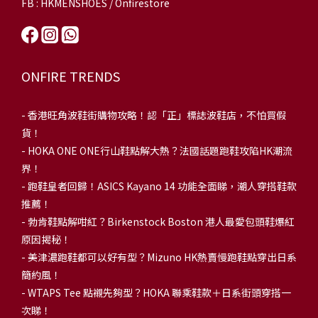
FB : HKMENSHOES / Onfirestore
ONFIRE TRENDS
-
香港旺角波鞋街購物攻略！認「正」標誌波鞋店，不怕買假
貨！
-
HOKA ONE ONE行山鞋點解大熱？法國話題跑鞋攻陷HK潮流
界！
- 跑鞋皇者回歸！ASICS Kayano 14 功能全面睇，潮人穿搭鞋款
推薦！
-
勃肯鞋點解咁紅？Birkenstock Boston 港人最愛包頭鞋爆紅
原因揭秘！
-
美津濃跑鞋都可以好有型？Mizuno HK熱賣慢跑鞋點穿出日系
簡約風！
-
WTAPS Tee 點襯先夠型？HOKA 聯乘鞋款＋日系街頭穿搭一
次睇！