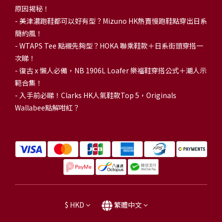
原因揭秘！
-
美津濃跑鞋都可以好有型？Mizuno HK熱賣慢跑鞋點穿出日系
簡約風！
-
WTAPS Tee 點襯先夠型？HOKA 聯乘鞋款＋日系街頭穿搭一
次睇！
-
復古 x 懶人必備，NB 1906L Loafer 樂福鞋穿搭公式＋潮人示
範合集！
-
入手前必睇！Clarks HK人氣鞋款Top 5，Originals
Wallabee點解咁紅？
$
HKD
繁體中文