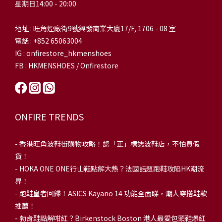
星期日14:00 - 20:00
地址 : 旺角煙廠街9號興發商業大廈17/F, 1706 - 08 室
電話 : +852 65063004
IG : onfirestore_hkmenshoes
FB : HKMENSHOES / Onfirestore
ONFIRE TRENDS
-
香港旺角波鞋街購物攻略！認「正」標誌波鞋店，不怕買假
貨！
-
HOKA ONE ONE行山鞋點解大熱？法國話題跑鞋攻陷HK潮流
界！
- 跑鞋皇者回歸！ASICS Kayano 14 功能全面睇，潮人穿搭鞋款
推薦！
-
勃肯鞋點解咁紅？Birkenstock Boston 港人最愛包頭鞋爆紅