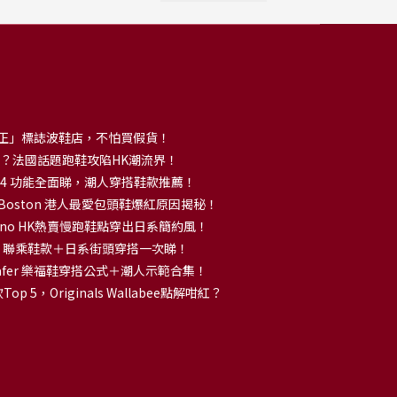
正」標誌波鞋店，不怕買假貨！
解大熱？法國話題跑鞋攻陷HK潮流界！
no 14 功能全面睇，潮人穿搭鞋款推薦！
k Boston 港人最愛包頭鞋爆紅原因揭秘！
no HK熱賣慢跑鞋點穿出日系簡約風！
OKA 聯乘鞋款＋日系街頭穿搭一次睇！
 Loafer 樂福鞋穿搭公式＋潮人示範合集！
p 5，Originals Wallabee點解咁紅？