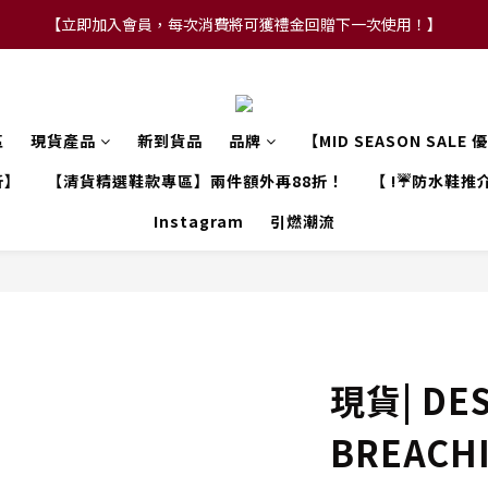
【立即加入會員，每次消費將可獲禮金回贈下一次使用！】
【FLASH SALE 兩件指定現貨產品即享88折】
【FLASH SALE 兩件指定現貨產品即享88折】
區
現貨產品
新到貨品
品牌
【MID SEASON SALE
折】
【清貨精選鞋款專區】兩件額外再88折！
【 !☔防水鞋推介
Instagram
引燃潮流
現貨| DE
BREACH