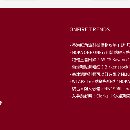
ONFIRE TRENDS
-
香港旺角波鞋街購物攻略！認「
-
HOKA ONE ONE行山鞋點
- 跑鞋皇者回歸！ASICS Kaya
-
勃肯鞋點解咁紅？Birkenstoc
-
美津濃跑鞋都可以好有型？Mizu
-
WTAPS Tee 點襯先夠型？H
-
復古 x 懶人必備，NB 1906L
-
入手前必睇！Clarks HK人氣鞋款To
室