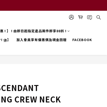
 優惠 ! 】 ! 由即日起指定產品兩件即享88折 !
! ⛈️】
加入會員享有優惠價及現金回贈
FACEBOOK
SCENDANT
ING CREW NECK