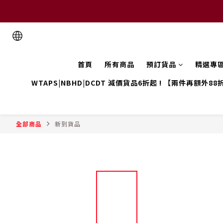
首頁
所有商品
預訂貨品
精選專
WTAPS|NBHD|DCDT 減價貨品6折起 ! 【兩件再額外88
全部商品
新到貨品