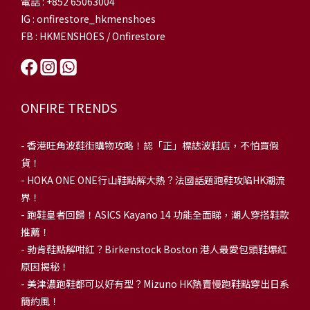
電話 : +852 65063004
IG : onfirestore_hkmenshoes
FB : HKMENSHOES / Onfirestore
ONFIRE TRENDS
-
香港旺角波鞋街購物攻略！認「正」標誌波鞋店，不怕買假
貨！
-
HOKA ONE ONE行山鞋點解大熱？法國話題跑鞋攻陷HK潮流
界！
- 跑鞋皇者回歸！ASICS Kayano 14 功能全面睇，潮人穿搭鞋款
推薦！
-
勃肯鞋點解咁紅？Birkenstock Boston 港人最愛包頭鞋爆紅
原因揭秘！
-
美津濃跑鞋都可以好有型？Mizuno HK熱賣慢跑鞋點穿出日系
簡約風！