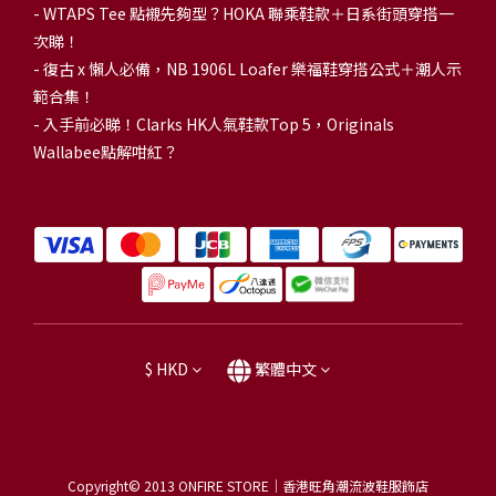
-
WTAPS Tee 點襯先夠型？HOKA 聯乘鞋款＋日系街頭穿搭一
次睇！
-
復古 x 懶人必備，NB 1906L Loafer 樂福鞋穿搭公式＋潮人示
範合集！
-
入手前必睇！Clarks HK人氣鞋款Top 5，Originals
Wallabee點解咁紅？
$
HKD
繁體中文
Copyright© 2013
ONFIRE STORE｜香港旺角潮流波鞋服飾店