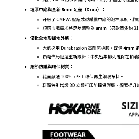
增厚中底與全新 8mm 足差（Drop）
：
升級了 CMEVA 壓縮成型緩震中底的泡棉厚度，
順應市場需求將足差調整為
8mm
（男款單隻約 3
優化全地形抓地外底
：
大底採用 Durabrasion 高耐磨橡膠，配備
4mm 
顆粒佈局經過重新設計：中央密集排列確保在柏油
細節防護與環保材質
：
鞋面嚴選 100% rPET 環保再生網眼布料。
鞋頭特別增設 3D 立體打印防撞保護層，顯著提