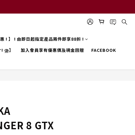
 優惠 ! 】 ! 由即日起指定產品兩件即享88折 !
! ⛈️】
加入會員享有優惠價及現金回贈
FACEBOOK
KA
GER 8 GTX