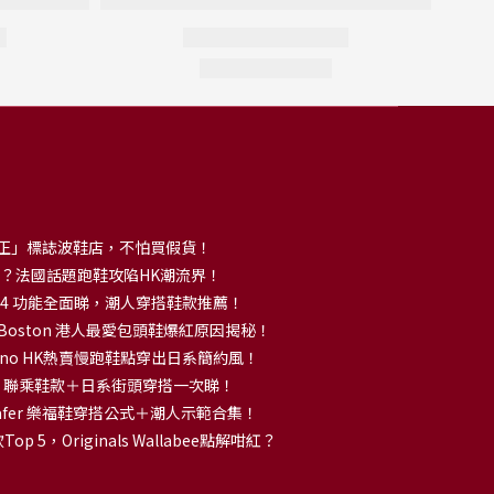
正」標誌波鞋店，不怕買假貨！
解大熱？法國話題跑鞋攻陷HK潮流界！
no 14 功能全面睇，潮人穿搭鞋款推薦！
k Boston 港人最愛包頭鞋爆紅原因揭秘！
no HK熱賣慢跑鞋點穿出日系簡約風！
OKA 聯乘鞋款＋日系街頭穿搭一次睇！
 Loafer 樂福鞋穿搭公式＋潮人示範合集！
p 5，Originals Wallabee點解咁紅？