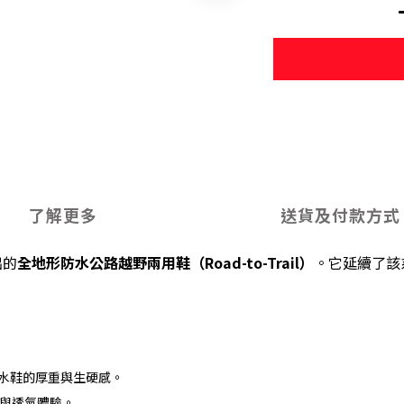
了解更多
送貨及付款方式
出的
全地形防水公路越野兩用鞋（Road-to-Trail）
。它延續了該
水鞋的厚重與生硬感。
化與透氣體驗。