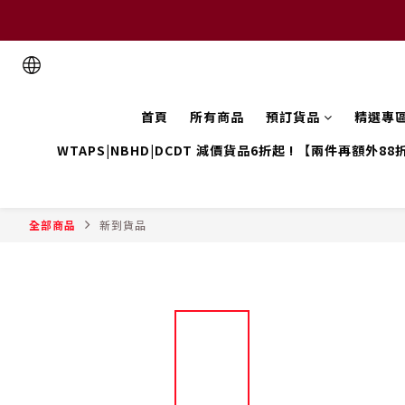
首頁
所有商品
預訂貨品
精選專
WTAPS|NBHD|DCDT 減價貨品6折起 ! 【兩件再額外88
全部商品
新到貨品