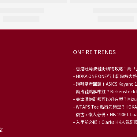
ONFIRE TRENDS
-
香港旺角波鞋街購物攻略！認「
-
HOKA ONE ONE行山鞋點
- 跑鞋皇者回歸！ASICS Kaya
-
勃肯鞋點解咁紅？Birkenstoc
-
美津濃跑鞋都可以好有型？Mizu
-
WTAPS Tee 點襯先夠型？H
-
復古 x 懶人必備，NB 1906L
-
入手前必睇！Clarks HK人氣鞋款To
室