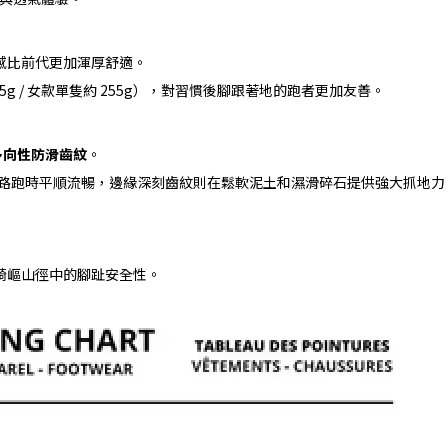
腳感比前代更加渾厚舒適。
15g / 女款單隻約 255g），對習慣後腳跟著地的跑者更加友善。
多向性防滑齒紋
。
路跑時平順流暢，邊緣深刻齒紋則在鬆軟泥土和濕滑碎石提供強大抓地力
升崎嶇山徑中的腳趾安全性。