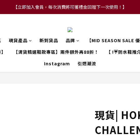
【立即加入會員，每次消費將可獲禮金回贈下一次使用！】
【FLASH SALE 兩件指定現貨產品即享88折】
【FLASH SALE 兩件指定現貨產品即享88折】
區
現貨產品
新到貨品
品牌
【MID SEASON SALE
折】
【清貨精選鞋款專區】兩件額外再88折！
【 !☔防水鞋推介
Instagram
引燃潮流
現貨| HO
CHALLEN