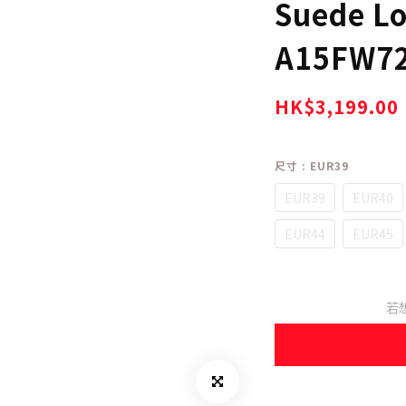
Suede L
A15FW7
HK$3,199.00
尺寸
: EUR39
EUR39
EUR40
EUR44
EUR45
若