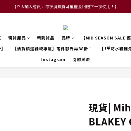
【立即加入會員，每次消費將可獲禮金回贈下一次使用！】
【FLASH SALE 兩件指定現貨產品即享88折】
【FLASH SALE 兩件指定現貨產品即享88折】
區
現貨產品
新到貨品
品牌
【MID SEASON SALE
折】
【清貨精選鞋款專區】兩件額外再88折！
【 !☔防水鞋推介
Instagram
引燃潮流
現貨| Mih
BLAKEY 