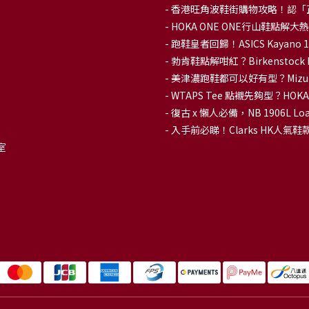
-
香港旺角波鞋街購物攻略！認「
-
HOKA ONE ONE行山鞋點
- 跑鞋皇者回歸！ASICS Kaya
-
勃肯鞋點解咁紅？Birkenstoc
-
美津濃跑鞋都可以好有型？Mizu
-
WTAPS Tee 點襯先夠型？H
-
復古 x 懶人必備，NB 1906L
-
入手前必睇！Clarks HK人氣鞋款To
室