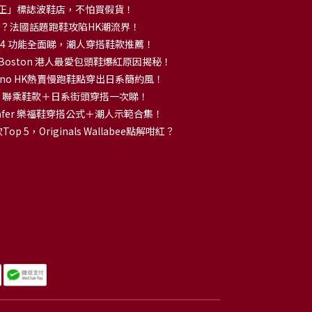
正」標誌波鞋店，不怕買假貨！
解大熱？法國話題跑鞋攻陷HK潮流界！
no 14 功能全面睇，潮人穿搭鞋款推薦！
k Boston 港人最愛包頭鞋爆紅原因揭秘！
no HK熱賣慢跑鞋點穿出日系簡約風！
OKA 聯乘鞋款＋日系街頭穿搭一次睇！
 Loafer 樂福鞋穿搭公式＋潮人示範合集！
p 5，Originals Wallabee點解咁紅？