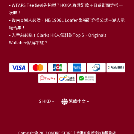
-
WTAPS Tee 點襯先夠型？HOKA 聯乘鞋款＋日系街頭穿搭一
次睇！
-
復古 x 懶人必備，NB 1906L Loafer 樂福鞋穿搭公式＋潮人示
範合集！
-
入手前必睇！Clarks HK人氣鞋款Top 5，Originals
Wallabee點解咁紅？
$
HKD
繁體中文
Copyright© 2013
ONFIRE STORE｜香港旺角潮流波鞋服飾店