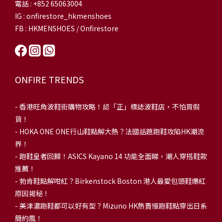
電話 : +852 65063004
IG : onfirestore_hkmenshoes
FB : HKMENSHOES / Onfirestore
ONFIRE TRENDS
-
香港旺角波鞋街購物攻略！認「正」標誌波鞋店，不怕買假
貨！
-
HOKA ONE ONE行山鞋點解大熱？法國話題跑鞋攻陷HK潮流
界！
- 跑鞋皇者回歸！ASICS Kayano 14 功能全面睇，潮人穿搭鞋款
推薦！
-
勃肯鞋點解咁紅？Birkenstock Boston 港人最愛包頭鞋爆紅
原因揭秘！
-
美津濃跑鞋都可以好有型？Mizuno HK熱賣慢跑鞋點穿出日系
簡約風！