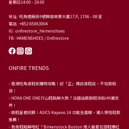
星期日14:00 - 20:00
地址 : 旺角煙廠街9號興發商業大廈17/F, 1706 - 08 室
電話 : +852 65063004
IG : onfirestore_hkmenshoes
FB : HKMENSHOES / Onfirestore
ONFIRE TRENDS
-
香港旺角波鞋街購物攻略！認「正」標誌波鞋店，不怕買假
貨！
-
HOKA ONE ONE行山鞋點解大熱？法國話題跑鞋攻陷HK潮流
界！
- 跑鞋皇者回歸！ASICS Kayano 14 功能全面睇，潮人穿搭鞋款
推薦！
-
勃肯鞋點解咁紅？Birkenstock Boston 港人最愛包頭鞋爆紅