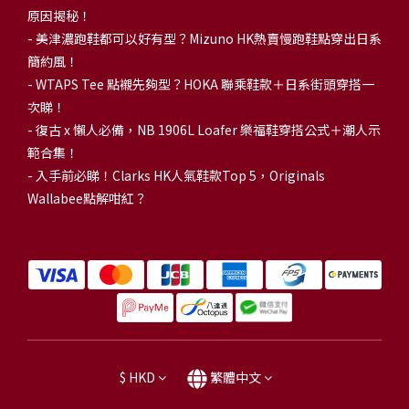
原因揭秘！
-
美津濃跑鞋都可以好有型？Mizuno HK熱賣慢跑鞋點穿出日系
簡約風！
-
WTAPS Tee 點襯先夠型？HOKA 聯乘鞋款＋日系街頭穿搭一
次睇！
-
復古 x 懶人必備，NB 1906L Loafer 樂福鞋穿搭公式＋潮人示
範合集！
-
入手前必睇！Clarks HK人氣鞋款Top 5，Originals
Wallabee點解咁紅？
$
HKD
繁體中文