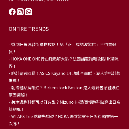
ONFIRE TRENDS
-
香港旺角波鞋街購物攻略！認「正」標誌波鞋店，不怕買假
貨！
-
HOKA ONE ONE行山鞋點解大熱？法國話題跑鞋攻陷HK潮流
界！
- 跑鞋皇者回歸！ASICS Kayano 14 功能全面睇，潮人穿搭鞋款
推薦！
-
勃肯鞋點解咁紅？Birkenstock Boston 港人最愛包頭鞋爆紅
原因揭秘！
-
美津濃跑鞋都可以好有型？Mizuno HK熱賣慢跑鞋點穿出日系
簡約風！
-
WTAPS Tee 點襯先夠型？HOKA 聯乘鞋款＋日系街頭穿搭一
次睇！