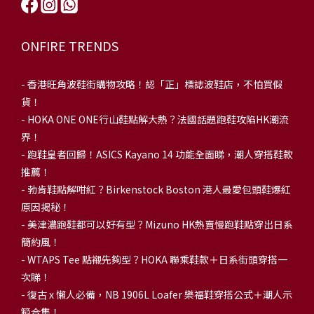
ONFIRE TRENDS
-
香港旺角波鞋街購物攻略！認「正」標誌波鞋店，不怕買假
貨！
-
HOKA ONE ONE行山鞋點解大熱？法國話題跑鞋攻陷HK潮流
界！
- 跑鞋皇者回歸！ASICS Kayano 14 功能全面睇，潮人穿搭鞋款
推薦！
-
勃肯鞋點解咁紅？Birkenstock Boston 港人最愛包頭鞋爆紅
原因揭秘！
-
美津濃跑鞋都可以好有型？Mizuno HK熱賣慢跑鞋點穿出日系
簡約風！
-
WTAPS Tee 點襯先夠型？HOKA 聯乘鞋款＋日系街頭穿搭一
次睇！
-
復古 x 懶人必備，NB 1906L Loafer 樂福鞋穿搭公式＋潮人示
範合集！