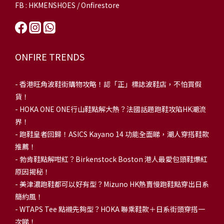
FB : HKMENSHOES / Onfirestore
ONFIRE TRENDS
-
香港旺角波鞋街購物攻略！認「正」標誌波鞋店，不怕買假
貨！
-
HOKA ONE ONE行山鞋點解大熱？法國話題跑鞋攻陷HK潮流
界！
- 跑鞋皇者回歸！ASICS Kayano 14 功能全面睇，潮人穿搭鞋款
推薦！
-
勃肯鞋點解咁紅？Birkenstock Boston 港人最愛包頭鞋爆紅
原因揭秘！
-
美津濃跑鞋都可以好有型？Mizuno HK熱賣慢跑鞋點穿出日系
簡約風！
-
WTAPS Tee 點襯先夠型？HOKA 聯乘鞋款＋日系街頭穿搭一
次睇！