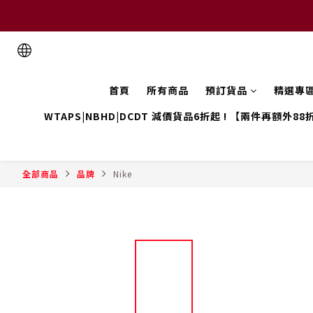
首頁
所有商品
預訂貨品
精選專
WTAPS|NBHD|DCDT 減價貨品6折起 ! 【兩件再額外88
全部商品
品牌
Nike