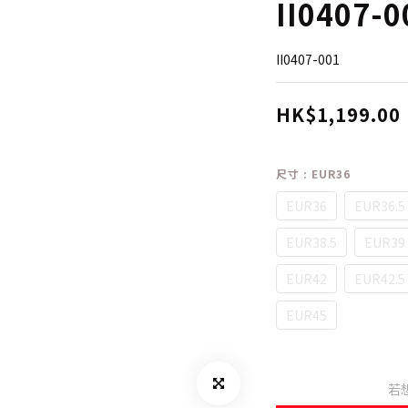
II0407-0
II0407-001
HK$1,199.00
尺寸
: EUR36
EUR36
EUR36.5
EUR38.5
EUR39
EUR42
EUR42.5
EUR45
若