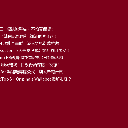
正」標誌波鞋店，不怕買假貨！
解大熱？法國話題跑鞋攻陷HK潮流界！
no 14 功能全面睇，潮人穿搭鞋款推薦！
k Boston 港人最愛包頭鞋爆紅原因揭秘！
no HK熱賣慢跑鞋點穿出日系簡約風！
OKA 聯乘鞋款＋日系街頭穿搭一次睇！
 Loafer 樂福鞋穿搭公式＋潮人示範合集！
p 5，Originals Wallabee點解咁紅？