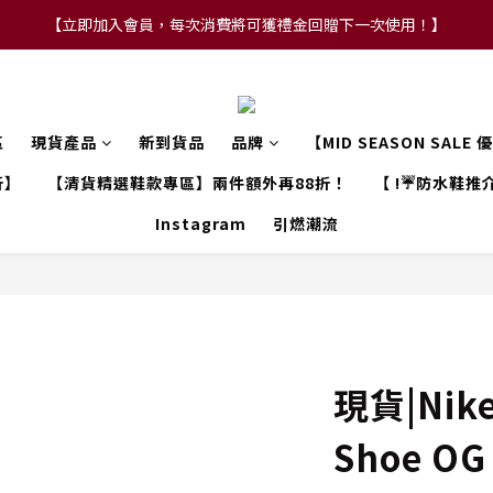
【立即加入會員，每次消費將可獲禮金回贈下一次使用！】
【FLASH SALE 兩件指定現貨產品即享88折】
【FLASH SALE 兩件指定現貨產品即享88折】
區
現貨產品
新到貨品
品牌
【MID SEASON SALE
折】
【清貨精選鞋款專區】兩件額外再88折！
【 !☔防水鞋推介
Instagram
引燃潮流
現貨|Nik
Shoe OG