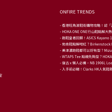
ONFIRE TRENDS
-
香港旺角波鞋街購物攻略！認「
-
HOKA ONE ONE行山鞋點
- 跑鞋皇者回歸！ASICS Kaya
-
勃肯鞋點解咁紅？Birkenstoc
-
美津濃跑鞋都可以好有型？Mizu
-
WTAPS Tee 點襯先夠型？H
-
復古 x 懶人必備，NB 1906L
-
入手前必睇！Clarks HK人氣鞋款To
室