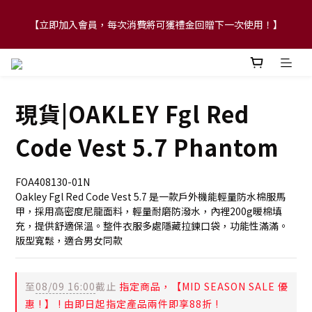
【立即加入會員，每次消費將可獲禮金回贈下一次使用！】
【FLASH SALE 兩件指定現貨產品即享88折】
【FLASH SALE 兩件指定現貨產品即享88折】
現貨|OAKLEY Fgl Red
Code Vest 5.7 Phantom
FOA408130-01N
Oakley Fgl Red Code Vest 5.7 是一款戶外機能輕量防水棉服馬
甲，採用高密度尼龍面料，輕量耐磨防潑水，內裡200g暖棉填
充，提供舒適保溫。整件衣服多處隱藏拉鍊口袋，功能性滿滿。
版型寬鬆，適合男女同款
至
08/09 16:00
截止
指定商品，【MID SEASON SALE 優
惠 ! 】 ! 由即日起指定產品兩件即享88折 !