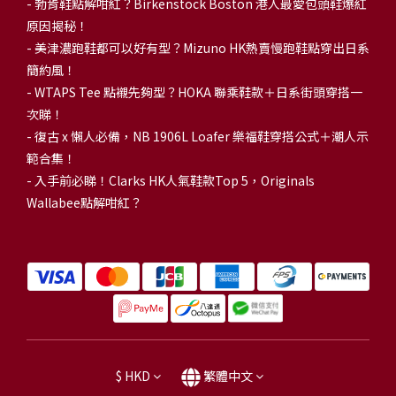
-
勃肯鞋點解咁紅？Birkenstock Boston 港人最愛包頭鞋爆紅
原因揭秘！
-
美津濃跑鞋都可以好有型？Mizuno HK熱賣慢跑鞋點穿出日系
簡約風！
-
WTAPS Tee 點襯先夠型？HOKA 聯乘鞋款＋日系街頭穿搭一
次睇！
-
復古 x 懶人必備，NB 1906L Loafer 樂福鞋穿搭公式＋潮人示
範合集！
-
入手前必睇！Clarks HK人氣鞋款Top 5，Originals
Wallabee點解咁紅？
$
HKD
繁體中文