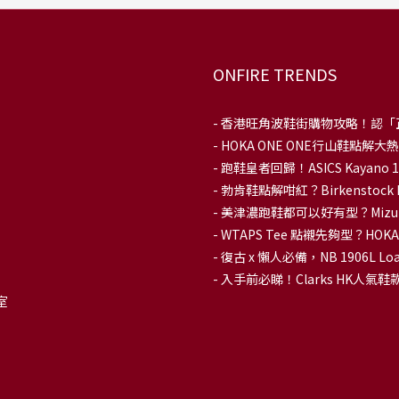
ONFIRE TRENDS
-
香港旺角波鞋街購物攻略！認「
-
HOKA ONE ONE行山鞋點
- 跑鞋皇者回歸！ASICS Kaya
-
勃肯鞋點解咁紅？Birkenstoc
-
美津濃跑鞋都可以好有型？Mizu
-
WTAPS Tee 點襯先夠型？H
-
復古 x 懶人必備，NB 1906L
-
入手前必睇！Clarks HK人氣鞋款To
室