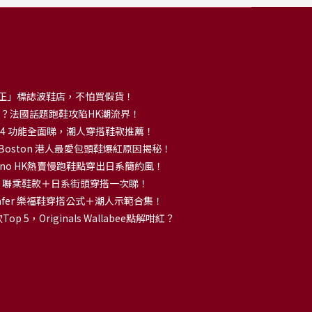
正」標誌波鞋店，不怕買假貨！
解大熱？法國話題跑鞋攻陷HK潮流界！
no 14 功能全面睇，潮人穿搭鞋款推薦！
k Boston 港人最愛包頭鞋爆紅原因揭秘！
no HK熱賣慢跑鞋點穿出日系簡約風！
OKA 聯乘鞋款＋日系街頭穿搭一次睇！
 Loafer 樂福鞋穿搭公式＋潮人示範合集！
p 5，Originals Wallabee點解咁紅？