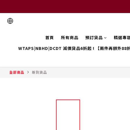
首頁
所有商品
預訂貨品
精選專
WTAPS|NBHD|DCDT 減價貨品6折起 ! 【兩件再額外88
全部商品
新到貨品