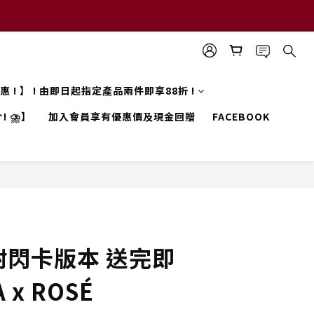
 優惠 ! 】 ! 由即日起指定產品兩件即享88折 !
! ⛈️】
加入會員享有優惠價及現金回贈
FACEBOOK
附閃卡版本 送完即
 x ROSÉ