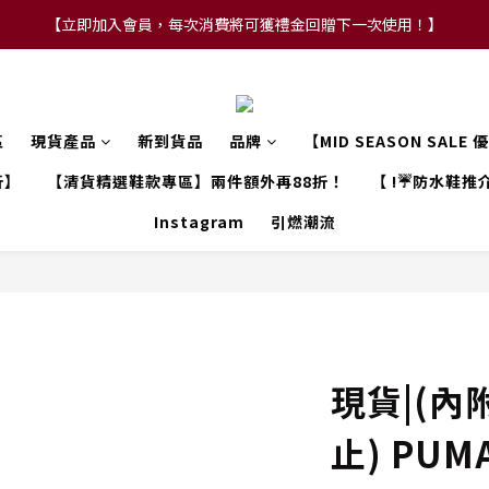
【立即加入會員，每次消費將可獲禮金回贈下一次使用！】
【FLASH SALE 兩件指定現貨產品即享88折】
【FLASH SALE 兩件指定現貨產品即享88折】
區
現貨產品
新到貨品
品牌
【MID SEASON SALE
折】
【清貨精選鞋款專區】兩件額外再88折！
【 !☔防水鞋推介
Instagram
引燃潮流
現貨|(內
止) PUMA