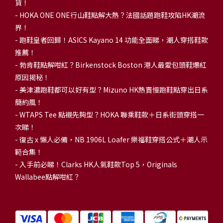
貨！
-
HOKA ONE ONE行山鞋點解大熱？法國話題跑鞋攻陷HK潮流
界！
- 跑鞋皇者回歸！ASICS Kayano 14 功能全面睇，潮人穿搭鞋款
推薦！
-
勃肯鞋點解咁紅？Birkenstock Boston 港人最愛包頭鞋爆紅
原因揭秘！
-
美津濃跑鞋都可以好有型？Mizuno HK熱賣慢跑鞋點穿出日系
簡約風！
-
WTAPS Tee 點襯先夠型？HOKA 聯乘鞋款＋日系街頭穿搭一
次睇！
-
復古 x 懶人必備，NB 1906L Loafer 樂福鞋穿搭公式＋潮人示
範合集！
-
入手前必睇！Clarks HK人氣鞋款Top 5，Originals
Wallabee點解咁紅？