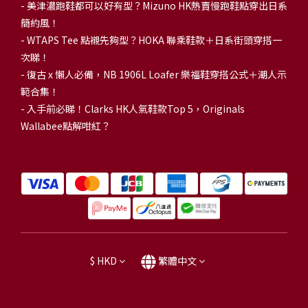
-
美津濃跑鞋都可以好有型？Mizuno HK熱賣慢跑鞋點穿出日系
簡約風！
-
WTAPS Tee 點襯先夠型？HOKA 聯乘鞋款＋日系街頭穿搭一
次睇！
-
復古 x 懶人必備，NB 1906L Loafer 樂福鞋穿搭公式＋潮人示
範合集！
-
入手前必睇！Clarks HK人氣鞋款Top 5，Originals
Wallabee點解咁紅？
$
HKD
繁體中文