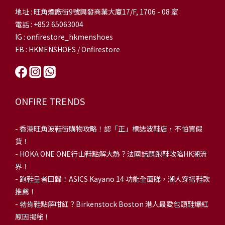
地址 : 旺角煙廠街9號興發商業大廈17/F, 1706 - 08 室
電話 : +852 65063004
IG : onfirestore_hkmenshoes
FB : HKMENSHOES / Onfirestore
ONFIRE TRENDS
-
香港旺角波鞋街購物攻略！認「正」標誌波鞋店，不怕買假
貨！
-
HOKA ONE ONE行山鞋點解大熱？法國話題跑鞋攻陷HK潮流
界！
- 跑鞋皇者回歸！ASICS Kayano 14 功能全面睇，潮人穿搭鞋款
推薦！
-
勃肯鞋點解咁紅？Birkenstock Boston 港人最愛包頭鞋爆紅
原因揭秘！