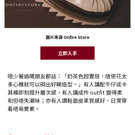
圖片來源 Onfire Store
立即入手
唔少著過嘅朋友都話：「奶茶色超實搭，唔使花太
多心機就可以砌出好睇造型。」有人講配牛仔或卡
其褲即刻提升層次感，有人講成件 outfit 變得柔
和但唔失潮味；亦有人讚鞋面皮革質感好、日常穿
着唔易覺累。