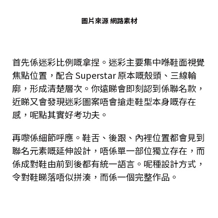
圖片來源 網路素材
首先係迷彩比例嘅拿捏。迷彩主要集中喺鞋面視覺
焦點位置，配合 Superstar 原本嘅殼頭、三線輪
廓，形成清楚層次。你遠睇會即刻認到係聯名款，
近睇又會發現迷彩圖案唔會搶走鞋型本身嘅存在
感，呢點其實好考功夫。
再嚟係細節呼應。鞋舌、後跟、內裡位置都會見到
聯名元素嘅延伸設計，唔係單一部位獨立存在，而
係成對鞋由前到後都有統一語言。呢種設計方式，
令對鞋睇落唔似拼湊，而係一個完整作品。