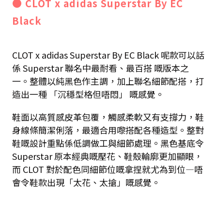
● CLOT x adidas Superstar By EC
Black
CLOT x adidas Superstar By EC Black 呢款可以話
係 Superstar 聯名中最耐看、最百搭 嘅版本之
一。整體以純黑色作主調，加上聯名細節配搭，打
造出一種 「沉穩型格但唔悶」 嘅感覺。
鞋面以高質感皮革包覆，觸感柔軟又有支撐力，鞋
身線條簡潔俐落，最適合用嚟搭配各種造型。整對
鞋嘅設計重點係低調做工與細節處理。黑色基底令
Superstar 原本經典嘅壓花、鞋殼輪廓更加顯眼，
而 CLOT 對於配色同細節位嘅拿捏就尤為到位—唔
會令鞋款出現「太花、太搶」嘅感覺。