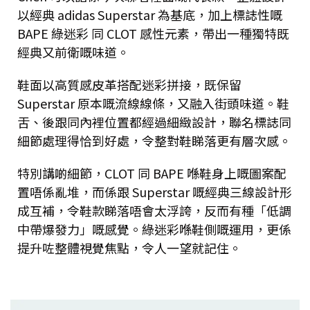
以經典 adidas Superstar 為基底，加上標誌性嘅
BAPE 綠迷彩 同 CLOT 感性元素，帶出一種獨特既
經典又前衛嘅味道。
鞋面以高質感皮革搭配迷彩拼接，既保留
Superstar 原本嘅流線線條，又融入街頭味道。鞋
舌、後跟同內裡位置都經過細緻設計，聯名標誌同
細節處理得恰到好處，令整對鞋睇落更有層次感。
特別講啲細節，CLOT 同 BAPE 喺鞋身上嘅圖案配
置唔係亂堆，而係跟 Superstar 嘅經典三線設計形
成互補，令鞋款睇落唔會太浮誇，反而有種「低調
中帶爆發力」嘅感覺。綠迷彩喺鞋側嘅運用，更係
提升咗整體視覺焦點，令人一望就記住。