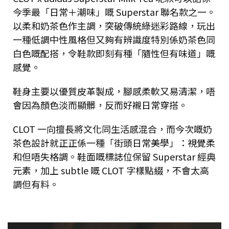
今季最「日常＋潮味」嘅 Superstar 聯名款之一。
以柔和奶茶色作主調，突破傳統綠迷彩路線，玩出
一種低調中性風格但又夠有辨識度特別係奶茶色同
白色嘅配搭，令鞋款即刻有種「隨性但有味道」嘅
感覺。
鞋身主要以優質皮革製成，腳感柔軟又易清潔，唔
會因為顏色淡而顯髒，反而好襯日常穿搭。
CLOT 一向擅長將文化同生活感混合，而今次嘅奶
茶色設計就正正係一種「街頭日常美學」：視覺柔
和但唔失格調。鞋面嘅標誌位保留 Superstar 經典
元素，加上 subtle 嘅 CLOT 字樣點綴，不會太高
調但有料。