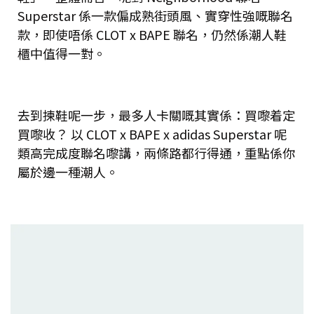
Superstar 係一款偏成熟街頭風、實穿性強嘅聯名
款，即使唔係 CLOT x BAPE 聯名，仍然係潮人鞋
櫃中值得一對。
去到揀鞋呢一步，最多人卡關嘅其實係：買嚟着定
買嚟收？ 以 CLOT x BAPE x adidas Superstar 呢
類高完成度聯名嚟講，兩條路都行得通，重點係你
屬於邊一種潮人。