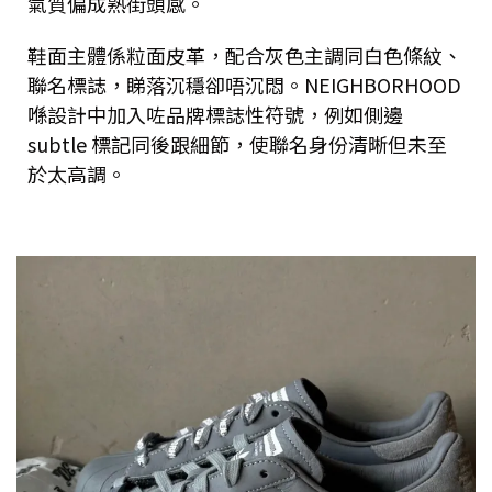
氣質偏成熟街頭感。
鞋面主體係粒面皮革，配合灰色主調同白色條紋、
聯名標誌，睇落沉穩卻唔沉悶。NEIGHBORHOOD
喺設計中加入咗品牌標誌性符號，例如側邊
subtle 標記同後跟細節，使聯名身份清晰但未至
於太高調。