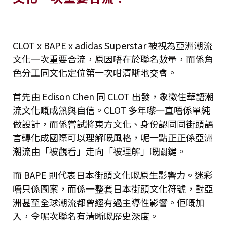
CLOT x BAPE x adidas Superstar 被視為亞洲潮流
文化一次重要合流，原因唔在於聯名數量，而係角
色分工同文化定位第一次咁清晰地交會。
首先由 Edison Chen 同 CLOT 出發，象徵住華語潮
流文化嘅成熟與自信。CLOT 多年嚟一直唔係單純
做設計，而係嘗試將東方文化、身份認同同街頭語
言轉化成國際可以理解嘅風格，呢一點正正係亞洲
潮流由「被觀看」走向「被理解」嘅關鍵。
而 BAPE 則代表日本街頭文化嘅原生影響力。迷彩
唔只係圖案，而係一整套日本街頭文化符號，對亞
洲甚至全球潮流都曾經有過主導性影響。佢嘅加
入，令呢次聯名有清晰嘅歷史深度。