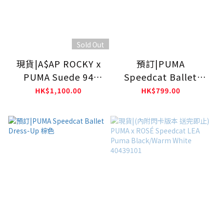
Sold Out
現貨|A$AP ROCKY x
預訂|PUMA
PUMA Suede 94
Speedcat Ballet
40873501
Dress-Up 黑色
HK$1,100.00
HK$799.00