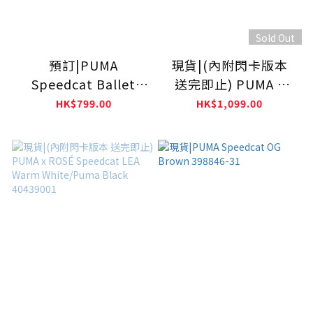
Sold Out
預訂|PUMA
現貨|(內附閃卡版本
Speedcat Ballet
送完即止) PUMA x
Dress-Up 棕色
ROSÉ Speedcat LEA
HK$799.00
HK$1,099.00
Puma Black/Warm
White 40439101