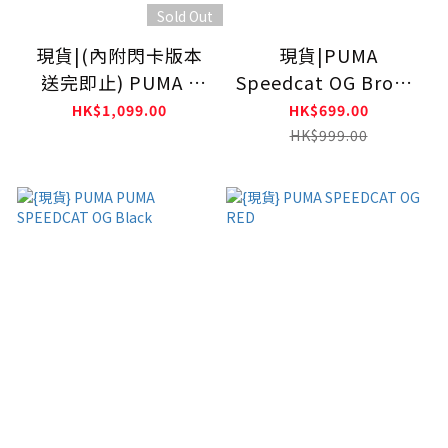
Sold Out
現貨|(內附閃卡版本
現貨|PUMA
送完即止) PUMA x
Speedcat OG Brown
ROSÉ Speedcat LEA
398846-31
HK$1,099.00
HK$699.00
Warm White/Puma
HK$999.00
Black 40439001