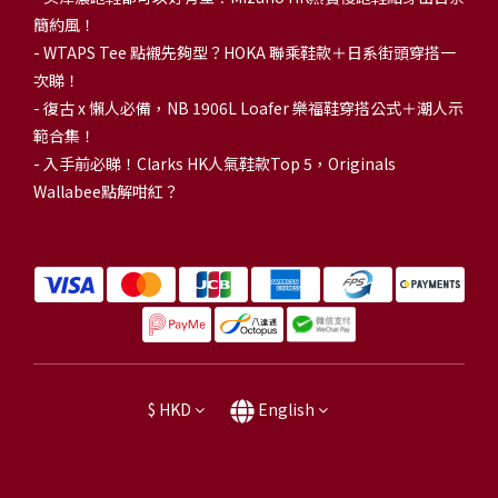
簡約風！
-
WTAPS Tee 點襯先夠型？HOKA 聯乘鞋款＋日系街頭穿搭一
次睇！
-
復古 x 懶人必備，NB 1906L Loafer 樂福鞋穿搭公式＋潮人示
範合集！
-
入手前必睇！Clarks HK人氣鞋款Top 5，Originals
Wallabee點解咁紅？
$
HKD
English