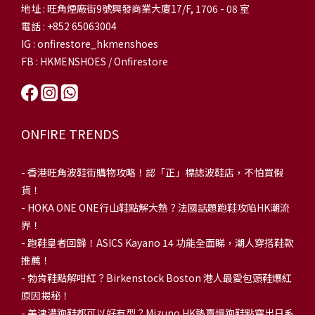
地址 : 旺角煙廠街9號興發商業大廈17/F, 1706 - 08 室
電話 : +852 65063004
IG : onfirestore_hkmenshoes
FB : HKMENSHOES / Onfirestore
ONFIRE TRENDS
-
香港旺角波鞋街購物攻略！認「正」標誌波鞋店，不怕買假
貨！
-
HOKA ONE ONE行山鞋點解大熱？法國話題跑鞋攻陷HK潮流
界！
- 跑鞋皇者回歸！ASICS Kayano 14 功能全面睇，潮人穿搭鞋款
推薦！
-
勃肯鞋點解咁紅？Birkenstock Boston 港人最愛包頭鞋爆紅
原因揭秘！
-
美津濃跑鞋都可以好有型？Mizuno HK熱賣慢跑鞋點穿出日系