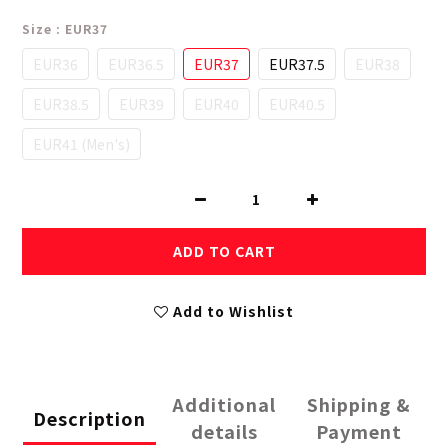
Size
: EUR37
EUR36
EUR36.5
EUR37
EUR37.5
EUR38
EUR38.5
EUR39
EUR40
EUR40.5
EUR41 (Men's)
ADD TO CART
Add to Wishlist
Additional
Shipping &
Description
details
Payment