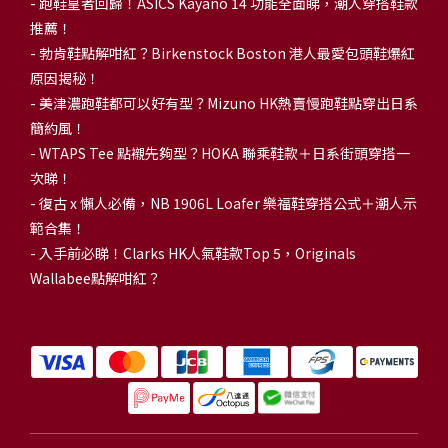
- 跑鞋皇者回歸！ASICS Kayano 14 功能全面睇，潮人穿搭鞋款
推薦！
-
勃肯鞋點解咁紅？Birkenstock Boston 港人最愛包頭鞋爆紅
原因揭秘！
-
美津濃跑鞋都可以好有型？Mizuno HK熱賣慢跑鞋點穿出日系
簡約風！
-
WTAPS Tee 點襯先夠型？HOKA 聯乘鞋款＋日系街頭穿搭一
次睇！
-
復古 x 懶人必備，NB 1906L Loafer 樂福鞋穿搭公式＋潮人示
範合集！
-
入手前必睇！Clarks HK人氣鞋款Top 5，Originals
Wallabee點解咁紅？