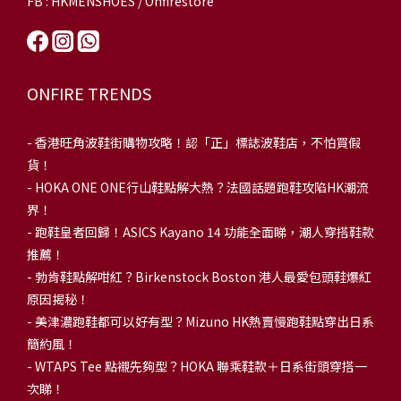
FB : HKMENSHOES / Onfirestore
ONFIRE TRENDS
-
香港旺角波鞋街購物攻略！認「正」標誌波鞋店，不怕買假
貨！
-
HOKA ONE ONE行山鞋點解大熱？法國話題跑鞋攻陷HK潮流
界！
- 跑鞋皇者回歸！ASICS Kayano 14 功能全面睇，潮人穿搭鞋款
推薦！
-
勃肯鞋點解咁紅？Birkenstock Boston 港人最愛包頭鞋爆紅
原因揭秘！
-
美津濃跑鞋都可以好有型？Mizuno HK熱賣慢跑鞋點穿出日系
簡約風！
-
WTAPS Tee 點襯先夠型？HOKA 聯乘鞋款＋日系街頭穿搭一
次睇！