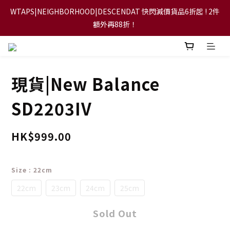
WTAPS|NEIGHBORHOOD|DESCENDAT 快閃減價貨品6折起 ! 2件
【FLASH SALE 兩件指定現貨產品即享88折】
額外再88折！
【立即加入會員，每次消費將可獲禮金回贈下一次使用！】
現貨|New Balance
【FLASH SALE 兩件指定現貨產品即享88折】
SD2203IV
HK$999.00
Size
: 22cm
22cm
23cm
24cm
25cm
Sold Out