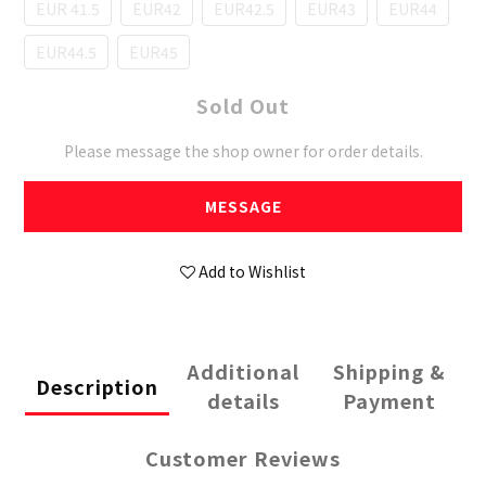
EUR 41.5
EUR42
EUR42.5
EUR43
EUR44
EUR44.5
EUR45
Sold Out
Please message the shop owner for order details.
MESSAGE
Add to Wishlist
Additional
Shipping &
Description
details
Payment
Customer Reviews