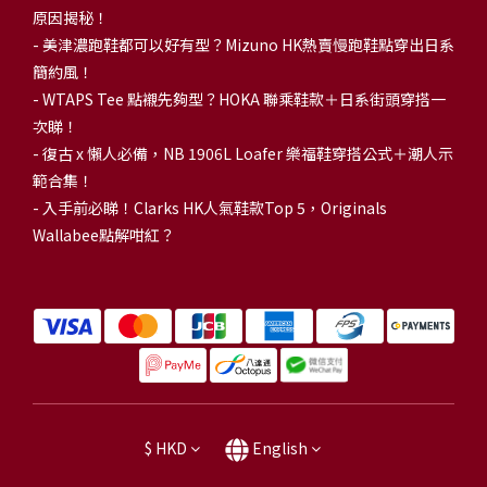
原因揭秘！
-
美津濃跑鞋都可以好有型？Mizuno HK熱賣慢跑鞋點穿出日系
簡約風！
-
WTAPS Tee 點襯先夠型？HOKA 聯乘鞋款＋日系街頭穿搭一
次睇！
-
復古 x 懶人必備，NB 1906L Loafer 樂福鞋穿搭公式＋潮人示
範合集！
-
入手前必睇！Clarks HK人氣鞋款Top 5，Originals
Wallabee點解咁紅？
$
HKD
English