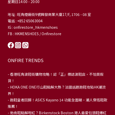
星期日14:00 - 20:00
地址 : 旺角煙廠街9號興發商業大廈17/F, 1706 - 08 室
電話 : +852 65063004
IG : onfirestore_hkmenshoes
FB : HKMENSHOES / Onfirestore
ONFIRE TRENDS
-
香港旺角波鞋街購物攻略！認「正」標誌波鞋店，不怕買假
貨！
-
HOKA ONE ONE行山鞋點解大熱？法國話題跑鞋攻陷HK潮流
界！
- 跑鞋皇者回歸！ASICS Kayano 14 功能全面睇，潮人穿搭鞋款
推薦！
-
勃肯鞋點解咁紅？Birkenstock Boston 港人最愛包頭鞋爆紅