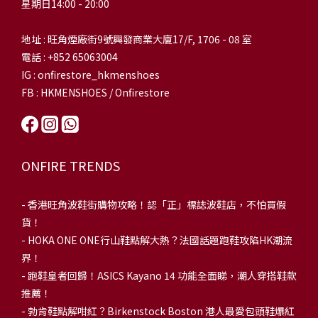
星期日14:00 - 20:00
地址 : 旺角煙廠街9號興發商業大廈17/F, 1706 - 08 室
電話 : +852 65063004
IG : onfirestore_hkmenshoes
FB : HKMENSHOES / Onfirestore
ONFIRE TRENDS
-
香港旺角波鞋街購物攻略！認「正」標誌波鞋店，不怕買假
貨！
-
HOKA ONE ONE行山鞋點解大熱？法國話題跑鞋攻陷HK潮流
界！
- 跑鞋皇者回歸！ASICS Kayano 14 功能全面睇，潮人穿搭鞋款
推薦！
-
勃肯鞋點解咁紅？Birkenstock Boston 港人最愛包頭鞋爆紅