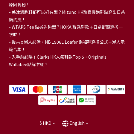
原因揭秘！
-
美津濃跑鞋都可以好有型？Mizuno HK熱賣慢跑鞋點穿出日系
簡約風！
-
WTAPS Tee 點襯先夠型？HOKA 聯乘鞋款＋日系街頭穿搭一
次睇！
-
復古 x 懶人必備，NB 1906L Loafer 樂福鞋穿搭公式＋潮人示
範合集！
-
入手前必睇！Clarks HK人氣鞋款Top 5，Originals
Wallabee點解咁紅？
$
HKD
English