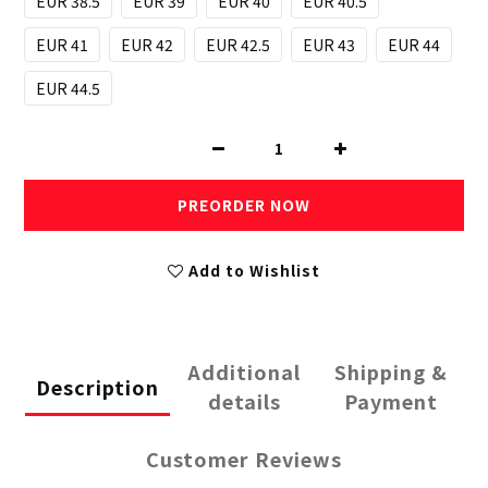
EUR 38.5
EUR 39
EUR 40
EUR 40.5
EUR 41
EUR 42
EUR 42.5
EUR 43
EUR 44
EUR 44.5
PREORDER NOW
Add to Wishlist
Additional
Shipping &
Description
details
Payment
Customer Reviews