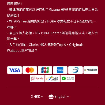
原因揭秘！
-
美津濃跑鞋都可以好有型？Mizuno HK熱賣慢跑鞋點穿出日系
簡約風！
-
WTAPS Tee 點襯先夠型？HOKA 聯乘鞋款＋日系街頭穿搭一
次睇！
-
復古 x 懶人必備，NB 1906L Loafer 樂福鞋穿搭公式＋潮人示
範合集！
-
入手前必睇！Clarks HK人氣鞋款Top 5，Originals
Wallabee點解咁紅？
$
HKD
English