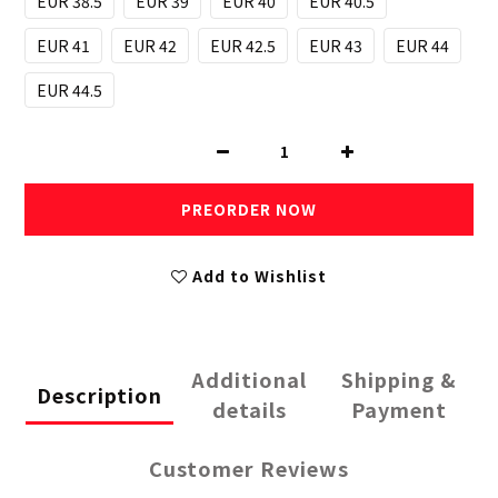
EUR 38.5
EUR 39
EUR 40
EUR 40.5
EUR 41
EUR 42
EUR 42.5
EUR 43
EUR 44
EUR 44.5
PREORDER NOW
Add to Wishlist
Additional
Shipping &
Description
details
Payment
Customer Reviews