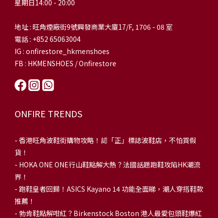
星期日14:00 - 20:00
地址 : 旺角煙廠街9號興發商業大廈17/F, 1706 - 08 室
電話 : +852 65063004
IG : onfirestore_hkmenshoes
FB : HKMENSHOES / Onfirestore
ONFIRE TRENDS
-
香港旺角波鞋街購物攻略！認「正」標誌波鞋店，不怕買假
貨！
-
HOKA ONE ONE行山鞋點解大熱？法國話題跑鞋攻陷HK潮流
界！
- 跑鞋皇者回歸！ASICS Kayano 14 功能全面睇，潮人穿搭鞋款
推薦！
-
勃肯鞋點解咁紅？Birkenstock Boston 港人最愛包頭鞋爆紅