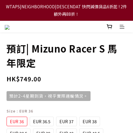
WTAPS|NEIGHBORHOOD|DESCENDAT 快閃減價貨品6折起 ! 2件
【FLASH SALE 兩件指定現貨產品即享88折】
額外再88折！
【立即加入會員，每次消費將可獲禮金回贈下一次使用！】
預訂| Mizuno Racer S 馬
【FLASH SALE 兩件指定現貨產品即享88折】
年限定
HK$749.00
預計2-4星期到貨，視乎實際運輸情況。
Size
: EUR 36
EUR 36
EUR 36.5
EUR 37
EUR 38