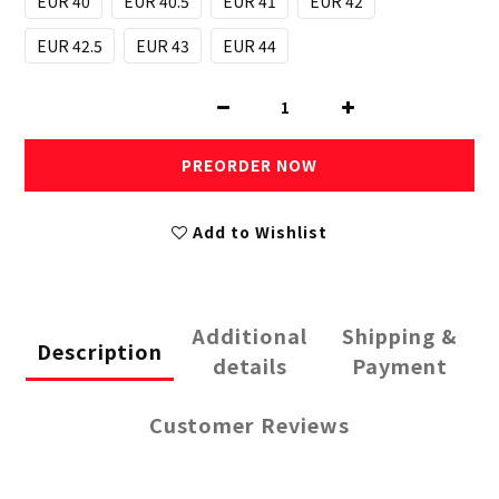
EUR 40
EUR 40.5
EUR 41
EUR 42
EUR 42.5
EUR 43
EUR 44
PREORDER NOW
Add to Wishlist
Additional
Shipping &
Description
details
Payment
Customer Reviews