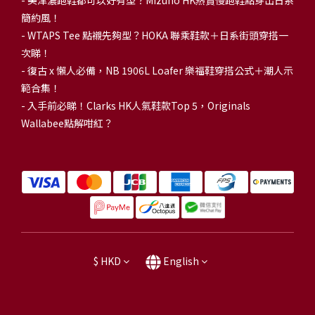
簡約風！
-
WTAPS Tee 點襯先夠型？HOKA 聯乘鞋款＋日系街頭穿搭一
次睇！
-
復古 x 懶人必備，NB 1906L Loafer 樂福鞋穿搭公式＋潮人示
範合集！
-
入手前必睇！Clarks HK人氣鞋款Top 5，Originals
Wallabee點解咁紅？
$
HKD
English