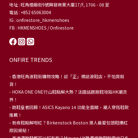
地址 : 旺角煙廠街9號興發商業大廈17/F, 1706 - 08 室
電話 : +852 65063004
IG : onfirestore_hkmenshoes
FB : HKMENSHOES / Onfirestore
ONFIRE TRENDS
-
香港旺角波鞋街購物攻略！認「正」標誌波鞋店，不怕買假
貨！
-
HOKA ONE ONE行山鞋點解大熱？法國話題跑鞋攻陷HK潮流
界！
- 跑鞋皇者回歸！ASICS Kayano 14 功能全面睇，潮人穿搭鞋款
推薦！
-
勃肯鞋點解咁紅？Birkenstock Boston 港人最愛包頭鞋爆紅
原因揭秘！
-
美津濃跑鞋都可以好有型？Mizuno HK熱賣慢跑鞋點穿出日系