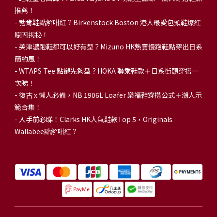
推薦！
-
勃肯鞋點解咁紅？Birkenstock Boston 港人最愛包頭鞋爆紅
原因揭秘！
-
美津濃跑鞋都可以好有型？Mizuno HK熱賣慢跑鞋點穿出日系
簡約風！
-
WTAPS Tee 點襯先夠型？HOKA 聯乘鞋款＋日系街頭穿搭一
次睇！
-
復古 x 懶人必備，NB 1906L Loafer 樂福鞋穿搭公式＋潮人示
範合集！
-
入手前必睇！Clarks HK人氣鞋款Top 5，Originals
Wallabee點解咁紅？