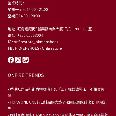
營業時間 :
星期一至六 14:00 - 21:00
星期日14:00 - 20:00
地址 : 旺角煙廠街9號興發商業大廈17/F, 1706 - 08 室
電話 : +852 65063004
IG : onfirestore_hkmenshoes
FB : HKMENSHOES / Onfirestore
ONFIRE TRENDS
-
香港旺角波鞋街購物攻略！認「正」標誌波鞋店，不怕買假
貨！
-
HOKA ONE ONE行山鞋點解大熱？法國話題跑鞋攻陷HK潮流
界！
- 跑鞋皇者回歸！ASICS Kayano 14 功能全面睇，潮人穿搭鞋款